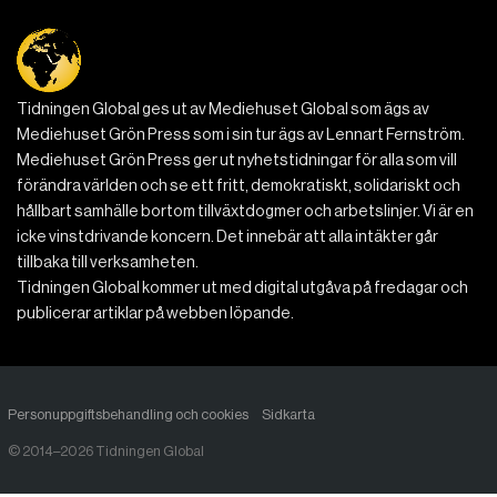
Tidningen Global ges ut av Mediehuset Global som ägs av
Mediehuset Grön Press som i sin tur ägs av Lennart Fernström.
Mediehuset Grön Press ger ut nyhetstidningar för alla som vill
förändra världen och se ett fritt, demokratiskt, solidariskt och
hållbart samhälle bortom tillväxtdogmer och arbetslinjer. Vi är en
icke vinstdrivande koncern. Det innebär att alla intäkter går
tillbaka till verksamheten.
Tidningen Global kommer ut med digital utgåva på fredagar och
publicerar artiklar på webben löpande.
Personuppgiftsbehandling och cookies
Sidkarta
© 2014–2026 Tidningen Global