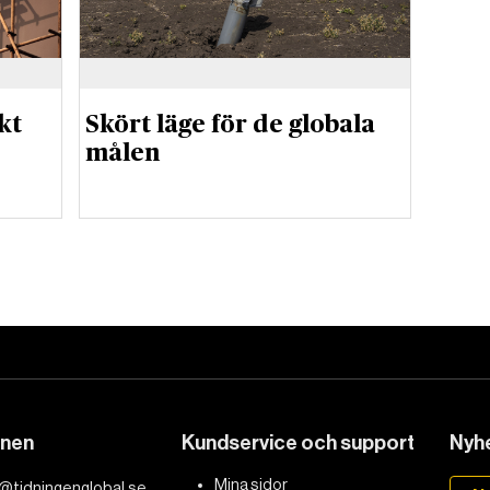
kt
Skört läge för de globala
målen
DET GLOBALA PRESSTÖDET
PRENUMERERA
onen
Kundservice och support
Nyhe
Mina sidor
@tidningenglobal.se