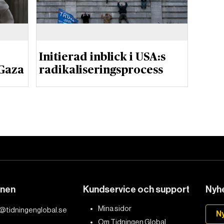
Initierad inblick i USA:s
 Gaza
radikaliseringsprocess
DET GLOBALA PRESSTÖDET
PRENUMERERA
onen
Kundservice och support
Nyhe
Mina sidor
@tidningenglobal.se
N
Om Tidningen Global