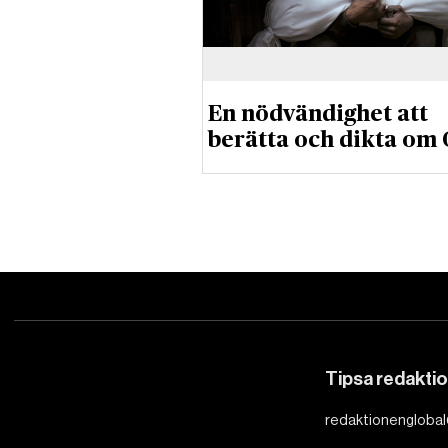
En nödvändighet att
berätta och dikta om
Tipsa redakti
redaktionenglobal