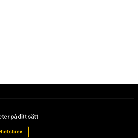
ter på ditt sätt
yhetsbrev