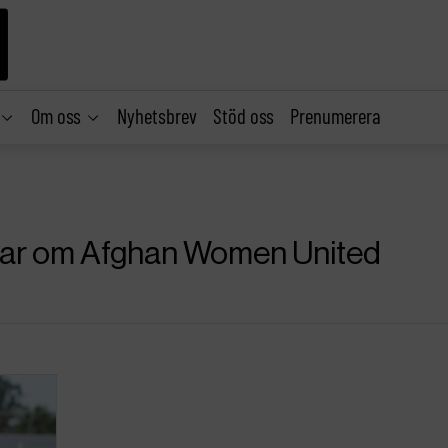
Om oss
Nyhetsbrev
Stöd oss
Prenumerera
iklar om Afghan Women United