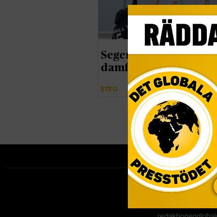
Seger för Afghanistan
damfotboll
Intro
Tipsa redakti
redaktionenglobal