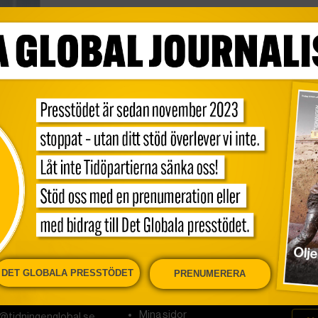
s
DET GLOBALA PRESSTÖDET
PRENUMERERA
onen
Kundservice och support
Nyhe
Mina sidor
@tidningenglobal.se