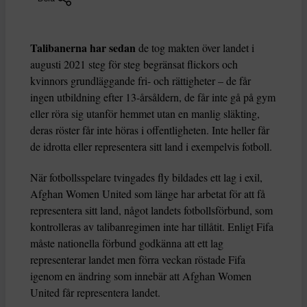
Talibanerna har sedan
de tog makten över landet i
augusti 2021 steg för steg begränsat flickors och
kvinnors grundläggande fri- och rättigheter – de får
ingen utbildning efter 13-årsåldern, de får inte gå på gym
eller röra sig utanför hemmet utan en manlig släkting,
deras röster får inte höras i offentligheten. Inte heller får
de idrotta eller representera sitt land i exempelvis fotboll.
När fotbollsspelare tvingades fly bildades ett lag i exil,
Afghan Women United som länge har arbetat för att få
representera sitt land, något landets fotbollsförbund, som
kontrolleras av talibanregimen inte har tillåtit. Enligt Fifa
måste nationella förbund godkänna att ett lag
representerar landet men förra veckan röstade Fifa
igenom en ändring som innebär att Afghan Women
United får representera landet.