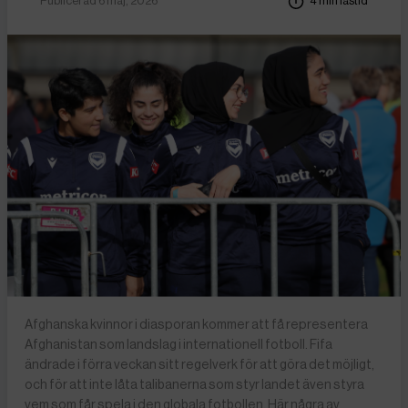
Publicerad 6 maj, 2026
4 min lästid
Afghanska kvinnor i diasporan kommer att få representera
Afghanistan som landslag i internationell fotboll. Fifa
ändrade i förra veckan sitt regelverk för att göra det möjligt,
och för att inte låta talibanerna som styr landet även styra
vem som får spela i den globala fotbollen. Här några av