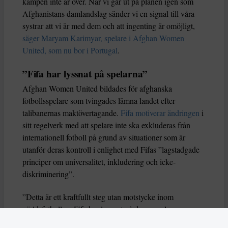
kampen inte är över. När vi går ut på planen igen som
Afghanistans damlandslag sänder vi en signal till våra
systrar att vi är med dem och att ingenting är omöjligt,
säger Maryam Karimyar, spelare i Afghan Women
United, som nu bor i Portugal
.
”Fifa har lyssnat på spelarna”
Afghan Women United bildades för afghanska
fotbollsspelare som tvingades lämna landet efter
talibanernas maktövertagande.
Fifa motiverar ändringen
i
sitt regelverk med att spelare inte ska exkluderas från
internationell fotboll på grund av situationer som är
utanför deras kontroll i enlighet med Fifas ”lagstadgade
principer om universalitet, inkludering och icke-
diskriminering”.
”Detta är ett kraftfullt steg utan motstycke inom
världsfotbollen. Fifa har lyssnat på dessa spelare som en
del av sitt ansvar att skydda varje flickas och kvinnas rätt