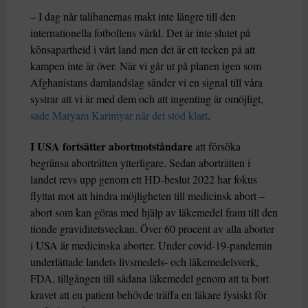
– I dag når talibanernas makt inte längre till den
internationella fotbollens värld. Det är inte slutet på
könsapartheid i vårt land men det är ett tecken på att
kampen inte är över. När vi går ut på planen igen som
Afghanistans damlandslag sänder vi en signal till våra
systrar att vi är med dem och att ingenting är omöjligt,
sade Maryam Karimyar när det stod klart
.
I USA fortsätter abortmotståndare
att försöka
begränsa aborträtten ytterligare. Sedan aborträtten i
landet revs upp genom ett HD-beslut 2022 har fokus
flyttat mot att hindra möjligheten till medicinsk abort –
abort som kan göras med hjälp av läkemedel fram till den
tionde graviditetsveckan. Över 60 procent av alla aborter
i USA är medicinska aborter. Under covid-19-pandemin
underlättade landets livsmedels- och läkemedelsverk,
FDA, tillgången till sådana läkemedel genom att ta bort
kravet att en patient behövde träffa en läkare fysiskt för