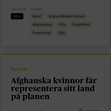
KATEGORI
TAGGAR
Intro
abort
Afghan Women United
Afghanistan
Fifa
fossilfrihet
Pressfrihet
USA
Nyheter
Afghanska kvinnor får
representera sitt land
på planen