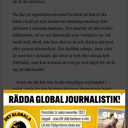
att få det utskrivet.
Nu har en appellationsdomstol beslutat att kravet ska
träda i kraft på nytt medan en stämningsansökan från
delstaten Louisiana hanteras. Det innebär att läkemedlet
mifepriston, ett av två läkemedel som vanligtvis tas vid
medicinsk abort, inte kan skrivas ut och skickas per post
eller genom telemedicin. Det drabbar många, men värst
de som bor i delstater där abort är helt eller nästan helt
förbjudet, som kan komma att tvingas resa långt för att få
tag på läkemedlet.
– Även om det här inte är det slutgiltiga avgörandet i
målet, utgör det här beslutet det mest långtgående hotet
mot aborträtten sedan upphävandet av Roe v Wade. Om
det får bestå skulle det kraftigt begränsa tillgången till
mifepriston i alla delstater, inklusive de där abort i stor
utsträckning är laglig och där väljarna har agerat för att
skydda aborträtten,
säger Kelly Baden som jobbar på the