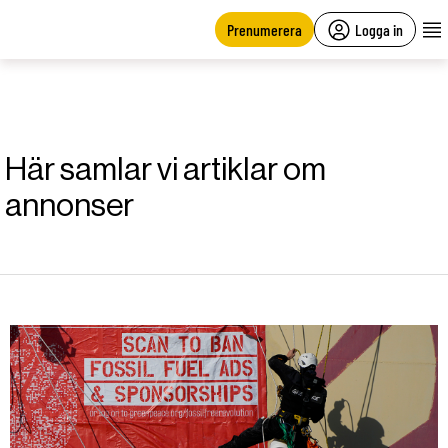
main
content
Prenumerera
Logga in
Här samlar vi artiklar om
annonser