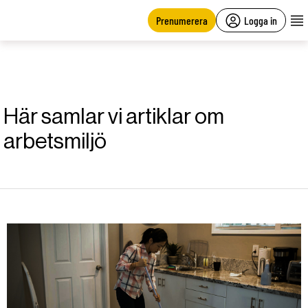
main
content
Prenumerera
Logga in
Här samlar vi artiklar om
arbetsmiljö