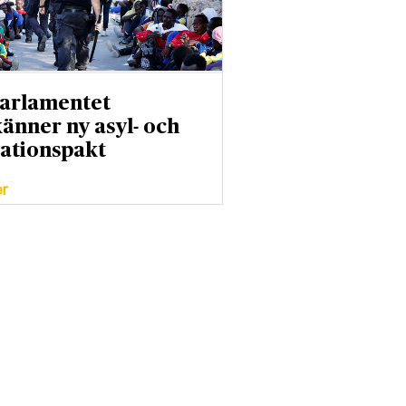
arlamentet
änner ny asyl- och
ationspakt
er