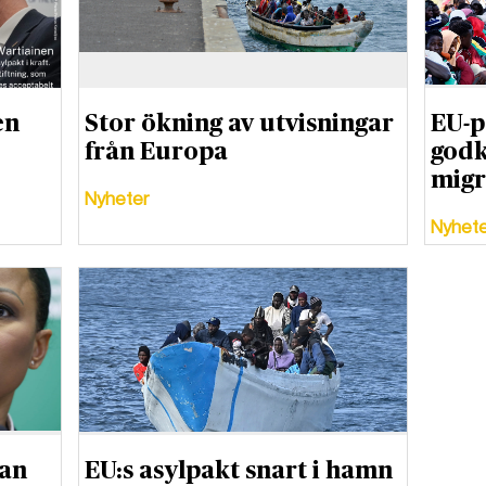
en
Stor ökning av utvisningar
EU-p
från Europa
godk
migr
Nyheter
Nyhet
tan
EU:s asylpakt snart i hamn