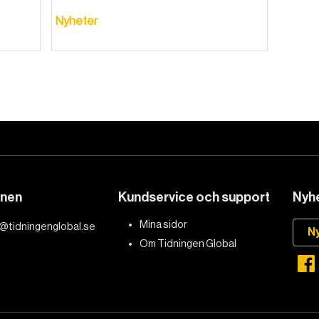
Nyheter
DET GLOBALA PRESSTÖDET
PRENUMERERA
onen
Kundservice och support
Nyhe
Mina sidor
@tidningenglobal.se
N
Om Tidningen Global