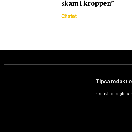
skam i kroppen”
Citatet
Tipsa redakti
redaktionenglobal