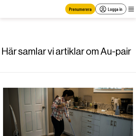
main
content
Prenumerera
Logga in
Här samlar vi artiklar om Au-pair