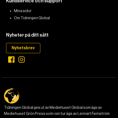
Kundservice och support
DET GLOBALA PRESSTÖDET
PRENUMERERA
Mina sidor
Om Tidningen Global
Nyheter på ditt sätt
Nyhetsbrev
Tidningen Global ges ut av Mediehuset Global som ägs av
Mediehuset Grön Press som i sin tur ägs av Lennart Fernström.