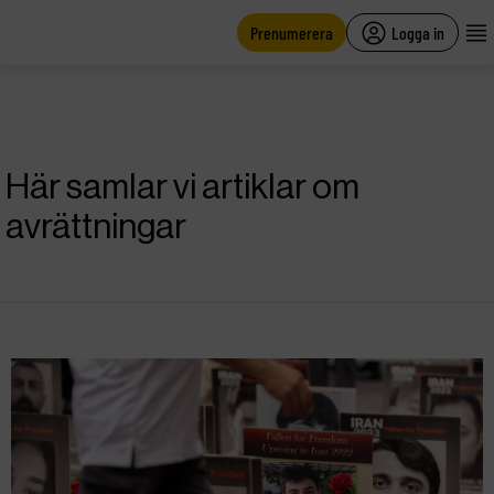
main
content
Prenumerera
Logga in
Här samlar vi artiklar om
avrättningar