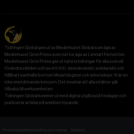
Tidningen Global ges ut av Mediehuset Global som ägs av
Mediehuset Grön Press som i sin tur ägs av Lennart Fernström.
Mediehuset Grön Press ger ut nyhetstidningar för alla som vill
förändra världen och se ett fritt, demokratiskt, solidariskt och
hållbart samhälle bortom tillväxtdogmer och arbetslinjer. Vi är en
icke vinstdrivande koncern. Det innebär att alla intäkter går
tillbaka till verksamheten.
Tidningen Global kommer ut med digital utgåva på fredagar och
publicerar artiklar på webben löpande.
Personuppgiftsbehandling och cookies
Sidkarta