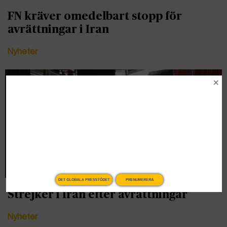
FN kräver omedelbart stopp för
avrättningar i Iran
Nyheter
DET GLOBALA PRESSTÖDET
PRENUMERERA
Strejker i Iran efter avrättningar
Nyheter