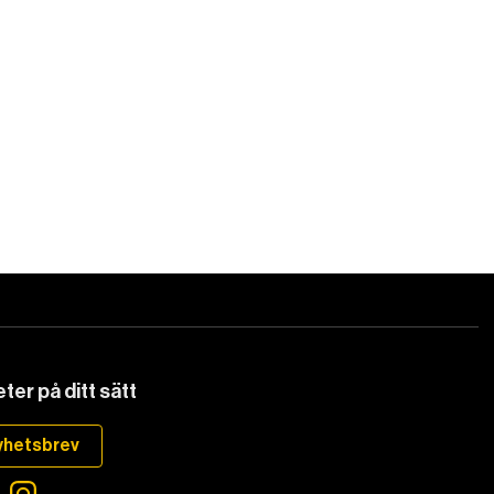
ter på ditt sätt
yhetsbrev