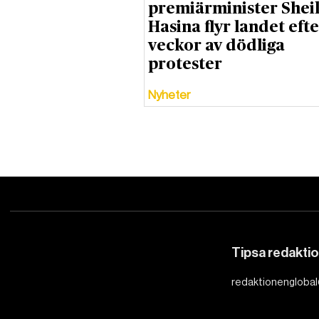
premiärminister Shei
Hasina flyr landet eft
veckor av dödliga
protester
Nyheter
Tipsa redakti
redaktionenglobal