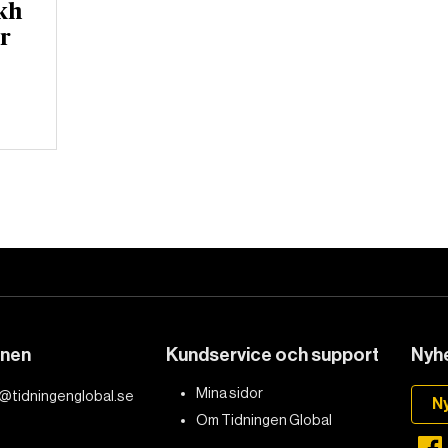
kh
er
DET GLOBALA PRESSTÖDET
PRENUMERERA
onen
Kundservice och support
Nyhe
Mina sidor
@tidningenglobal.se
N
Om Tidningen Global