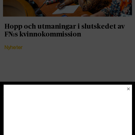
Hopp och utmaningar i slutskedet av
FN:s kvinnokommission
Nyheter
Tipsa redaktionen
redaktionenglobal@tidningenglobal.se