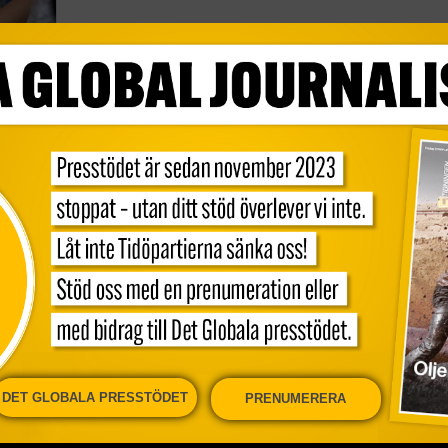
undet
DET GLOBALA PRESSTÖDET
PRENUMERERA
onen
Kundservice och support
Nyhe