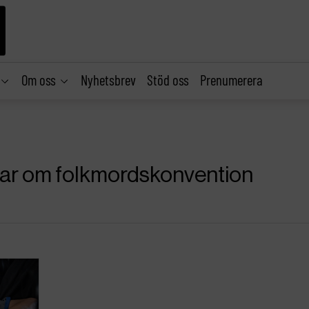
Om oss
Nyhetsbrev
Stöd oss
Prenumerera
klar om folkmordskonvention