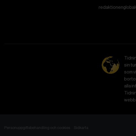
redaktionenglobal
Tidni
sin tu
som vi
bortom
alla i
Tidnin
webbe
Personuppgiftsbehandling och cookies
Sidkarta