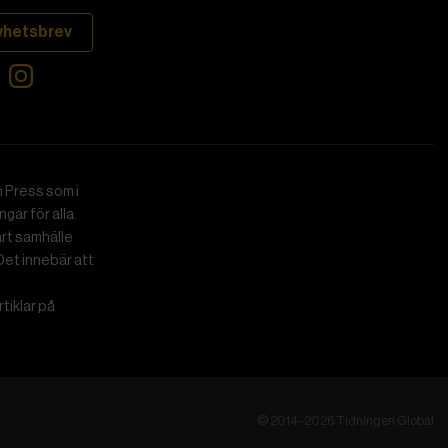
yhetsbrev
 Press som i
gar för alla
art samhälle
Det innebär att
tiklar på
© 2014–2026 Tidningen Global