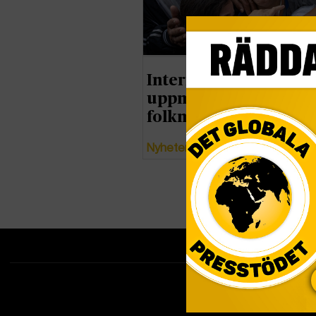
Internationella samf
uppmanas ”hindra
folkmord” i Gaza
Nyheter
Tipsa redakti