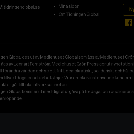
Mina sidor
@tidningenglobal.se
N
Om Tidningen Global
ngen Global ges ut av Mediehuset Global som ägs av Mediehuset Grön
r ägs av Lennart Fernström. Mediehuset Grön Press ger ut nyhetstidnin
ll förändra världen och se ett fritt, demokratiskt, solidariskt och hållb
 tillväxtdogmer och arbetslinjer. Vi är en icke vinstdrivande koncern. 
ntäkter går tillbaka till verksamheten.
gen Global kommer ut med digital utgåva på fredagar och publicerar ar
n löpande.