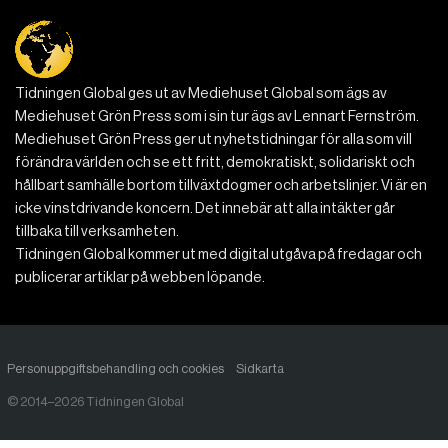
Tidningen Global ges ut av Mediehuset Global som ägs av
Mediehuset Grön Press som i sin tur ägs av Lennart Fernström.
Mediehuset Grön Press ger ut nyhetstidningar för alla som vill
förändra världen och se ett fritt, demokratiskt, solidariskt och
hållbart samhälle bortom tillväxtdogmer och arbetslinjer. Vi är en
icke vinstdrivande koncern. Det innebär att alla intäkter går
tillbaka till verksamheten.
Tidningen Global kommer ut med digital utgåva på fredagar och
publicerar artiklar på webben löpande.
Personuppgiftsbehandling och cookies
Sidkarta
© 2014–2026 Tidningen Global