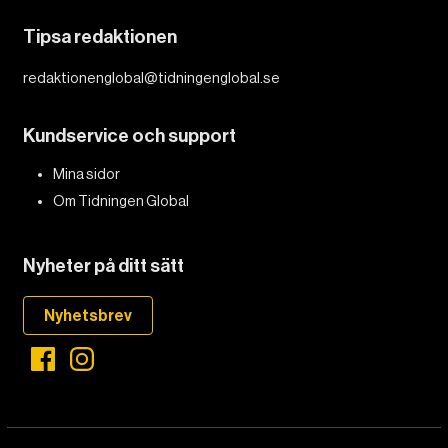
Tipsa redaktionen
redaktionenglobal@tidningenglobal.se
DET GLOBALA PRESSTÖDET
PRENUMERERA
Kundservice och support
Mina sidor
Om Tidningen Global
Nyheter på ditt sätt
Nyhetsbrev