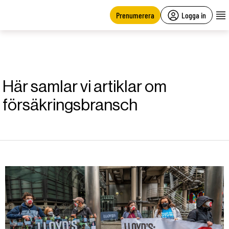
main
content
Prenumerera
Logga in
Här samlar vi artiklar om
försäkringsbransch