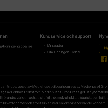
onen
Kundservice och support
Nyhe
Mina sidor
@tidningenglobal.se
N
Om Tidningen Global
ngen Global ges ut av Mediehuset Global som ägs av Mediehuset Grön
r ägs av Lennart Fernström. Mediehuset Grön Press ger ut nyhetstidnin
ll förändra världen och se ett fritt, demokratiskt, solidariskt och hållb
 tillväxtdogmer och arbetslinjer. Vi är en icke vinstdrivande koncern. 