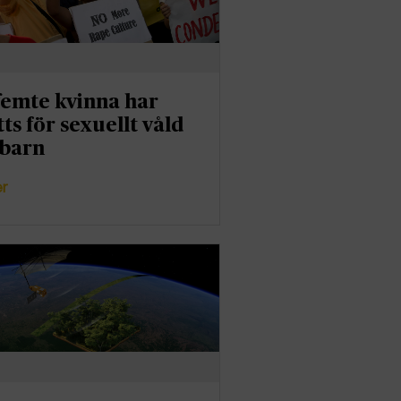
femte kvinna har
tts för sexuellt våld
barn
er