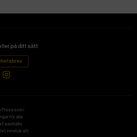
ter på ditt sätt
yhetsbrev
 Press som i
gar för alla
art samhälle
Det innebär att