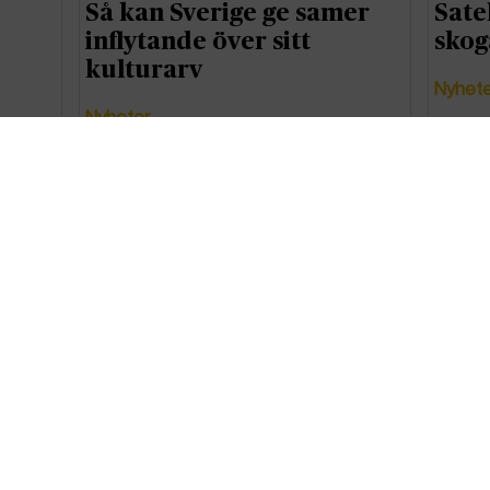
Så kan Sverige ge samer
Sate
inflytande över sitt
skog
kulturarv
Nyhet
Nyheter
Ökade utsläpp från
Ny r
läkemedelsindustrin – två
inva
länder sticker ut
Sver