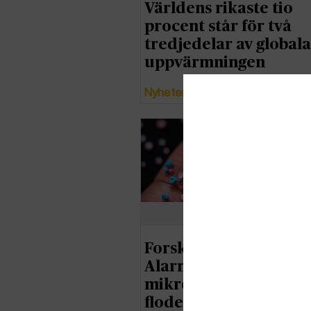
Världens rikaste tio
procent står för två
tredjedelar av globala
uppvärmningen
Nyheter
Forskare varnar:
Alarmerande mycket
mikroplast i Europas
floder