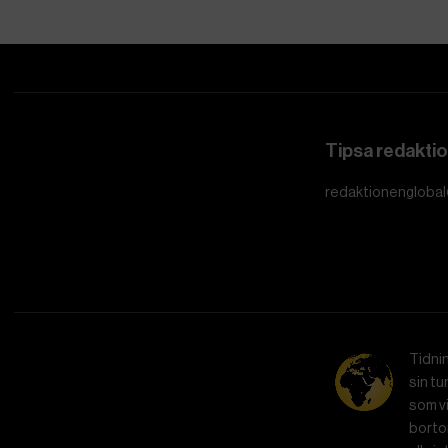
Tipsa redakti
redaktionenglobal
Tidni
sin tu
som vi
bortom