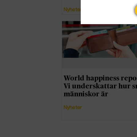
Nyheter
World happiness repo
Vi underskattar hur s
människor är
Nyheter