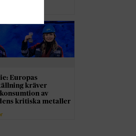
er
ie: Europas
ällning kräver
konsumtion av
dens kritiska metaller
er