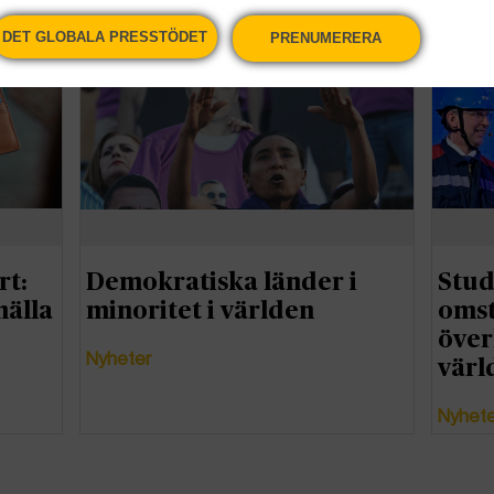
Nyheter
Nyhet
DET GLOBALA PRESSTÖDET
PRENUMERERA
rt:
Demokratiska länder i
Stud
nälla
minoritet i världen
omst
över
Nyheter
värl
Nyhet