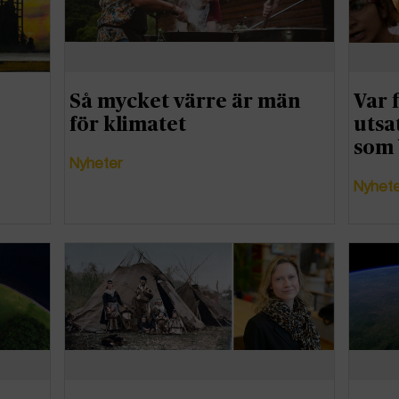
Så mycket värre är män
Var 
för klimatet
utsa
som 
Nyheter
Nyhet