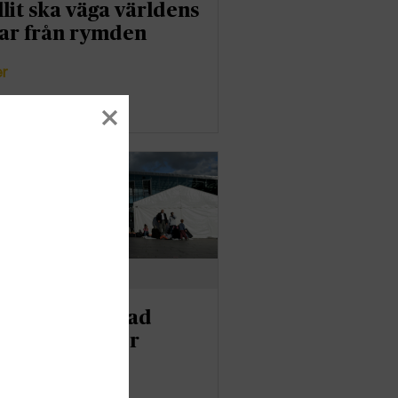
llit ska väga världens
ar från rymden
er
apport: Stoppad
ndring dyrt för
ige