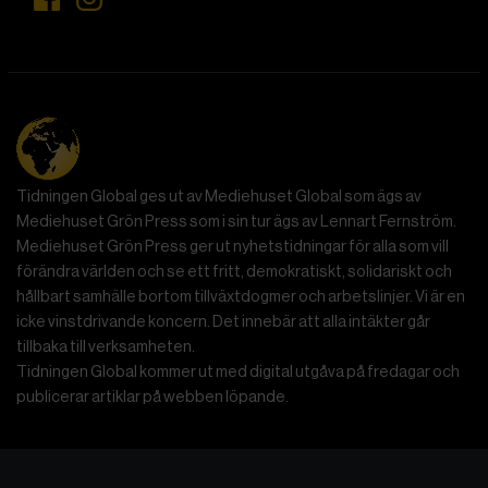
Tidningen Global ges ut av Mediehuset Global som ägs av
Mediehuset Grön Press som i sin tur ägs av Lennart Fernström.
Mediehuset Grön Press ger ut nyhetstidningar för alla som vill
förändra världen och se ett fritt, demokratiskt, solidariskt och
hållbart samhälle bortom tillväxtdogmer och arbetslinjer. Vi är en
icke vinstdrivande koncern. Det innebär att alla intäkter går
tillbaka till verksamheten.
Tidningen Global kommer ut med digital utgåva på fredagar och
publicerar artiklar på webben löpande.