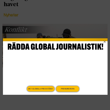
havet
Nyheter
Legosoldaternas gyllene tider
Konflikt
DET GLOBALA PRESSTÖDET
PRENUMERERA