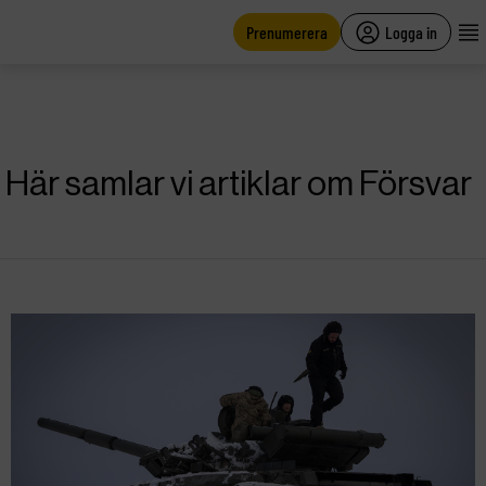
main
content
Prenumerera
Logga in
Här samlar vi artiklar om Försvar