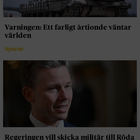
Varningen: Ett farligt årtionde väntar
världen
Nyheter
Regeringen vill skicka militär till Röda