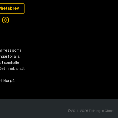
yhetsbrev
 Press som i
gar för alla
art samhälle
Det innebär att
tiklar på
© 2014–2026 Tidningen Global