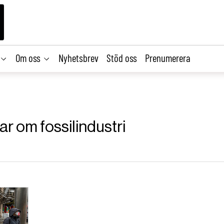
Om oss
Nyhetsbrev
Stöd oss
Prenumerera
lar om fossilindustri