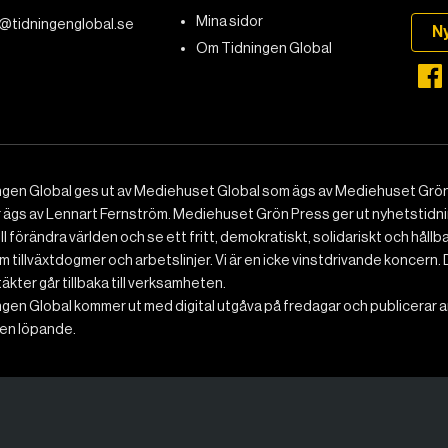
Mina sidor
@tidningenglobal.se
N
Om Tidningen Global
ngen Global ges ut av Mediehuset Global som ägs av Mediehuset Grön
r ägs av Lennart Fernström. Mediehuset Grön Press ger ut nyhetstidnin
ll förändra världen och se ett fritt, demokratiskt, solidariskt och hållb
 tillväxtdogmer och arbetslinjer. Vi är en icke vinstdrivande koncern. 
ntäkter går tillbaka till verksamheten.
gen Global kommer ut med digital utgåva på fredagar och publicerar ar
n löpande.