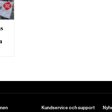
s
a
DET GLOBALA PRESSTÖDET
PRENUMERERA
onen
Kundservice och support
Nyhe