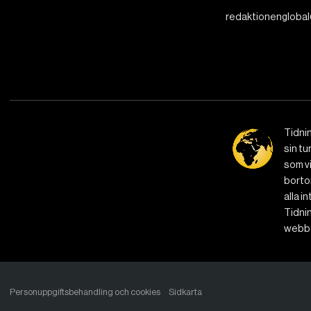
redaktionenglobal
Tidni
sin tu
som vi
bortom
alla i
Tidnin
webbe
Personuppgiftsbehandling och cookies
Sidkarta