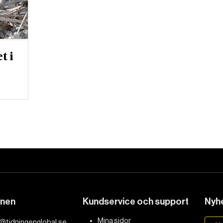
t i
DET GLOBALA PRESSTÖDET
PRENUMERERA
onen
Kundservice och support
Nyhe
Mina sidor
@tidningenglobal.se