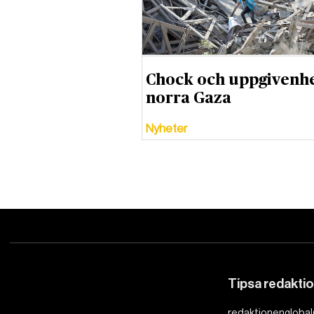
Chock och uppgivenhe
norra Gaza
Nyheter
Tipsa redakti
redaktionenglobal