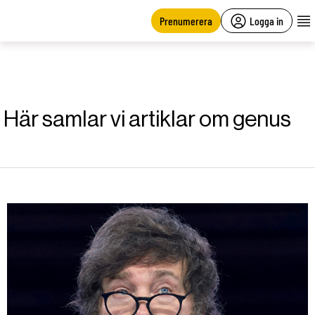
main
content
Prenumerera
Logga in
Här samlar vi artiklar om genus