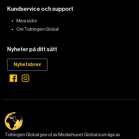
Kundservice och support
DET GLOBALA PRESSTÖDET
PRENUMERERA
Mina sidor
Om Tidningen Global
Nyheter på ditt sätt
Nyhetsbrev
Tidningen Global ges ut av Mediehuset Global som ägs av