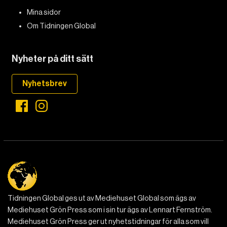
DET GLOBALA PRESSTÖDET
PRENUMERERA
Mina sidor
Om Tidningen Global
Nyheter på ditt sätt
Nyhetsbrev
Tidningen Global ges ut av Mediehuset Global som ägs av
Mediehuset Grön Press som i sin tur ägs av Lennart Fernström.
Mediehuset Grön Press ger ut nyhetstidningar för alla som vill