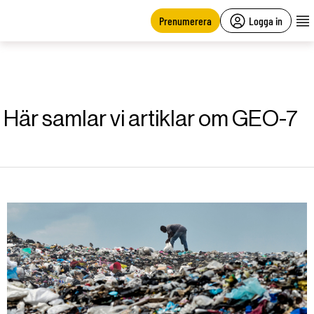
main
content
Prenumerera
Logga in
Här samlar vi artiklar om GEO-7