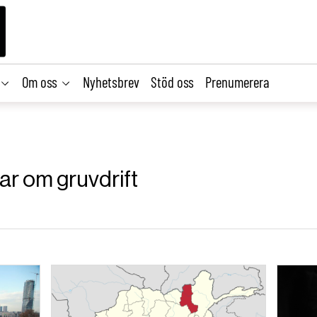
Om oss
Nyhetsbrev
Stöd oss
Prenumerera
lar om gruvdrift