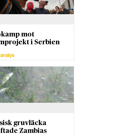
ökamp mot
umprojekt i Serbien
analys
sisk gruvläcka
iftade Zambias