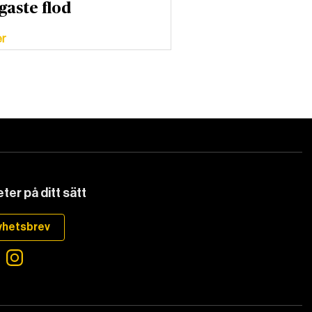
gaste flod
er
ter på ditt sätt
yhetsbrev