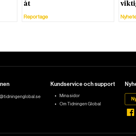
åt
vikti
Reportage
Nyhet
DET GLOBALA PRESSTÖDET
PRENUMERERA
onen
Kundservice och support
Nyhe
Mina sidor
@tidningenglobal.se
N
Om Tidningen Global