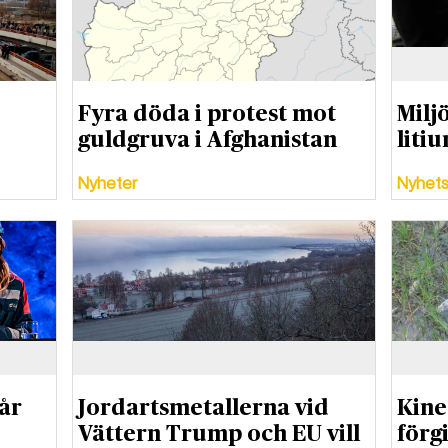
Fyra döda i protest mot
Milj
guldgruva i Afghanistan
liti
Nyheter
Nyhets
år
Jordartsmetallerna vid
Kine
Vättern Trump och EU vill
förg