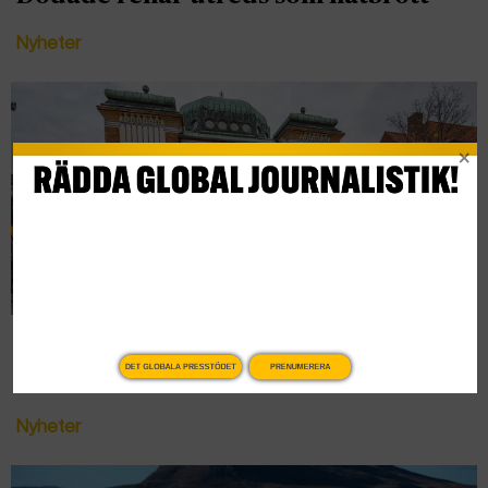
Nyheter
Kraftig ökning av antisemitiska
DET GLOBALA PRESSTÖDET
PRENUMERERA
hatbrott i Sverige efter oktober 2023
Nyheter