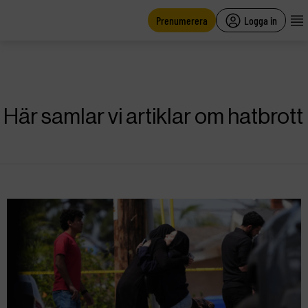
main
content
Prenumerera
Logga in
Här samlar vi artiklar om hatbrott