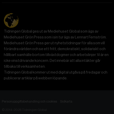
Tidningen Global ges ut av Mediehuset Global som ägs av
Mediehuset Grön Press som i sin tur ägs av Lennart Fernström.
Mediehuset Grön Press ger ut nyhetstidningar för alla som vill
förändra världen och se ett fritt, demokratiskt, solidariskt och
hållbart samhälle bortom tillväxtdogmer och arbetslinjer. Vi är en
icke vinstdrivande koncern. Det innebär att alla intäkter går
tillbaka till verksamheten.
Tidningen Global kommer ut med digital utgåva på fredagar och
publicerar artiklar på webben löpande.
Personuppgiftsbehandling och cookies
Sidkarta
© 2014–2026 Tidningen Global