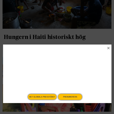
Hungern i Haiti historiskt hög
Nyheter
DET GLOBALA PRESSTÖDET
PRENUMERERA