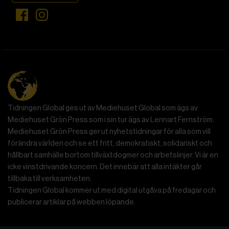
Tidningen Global ges ut av Mediehuset Global som ägs av
Mediehuset Grön Press som i sin tur ägs av Lennart Fernström.
Mediehuset Grön Press ger ut nyhetstidningar för alla som vill
förändra världen och se ett fritt, demokratiskt, solidariskt och
hållbart samhälle bortom tillväxtdogmer och arbetslinjer. Vi är en
icke vinstdrivande koncern. Det innebär att alla intäkter går
tillbaka till verksamheten.
Tidningen Global kommer ut med digital utgåva på fredagar och
publicerar artiklar på webben löpande.