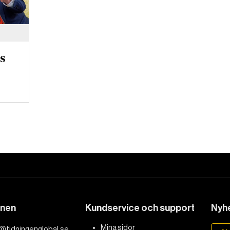
s
k
DET GLOBALA PRESSTÖDET
PRENUMERERA
onen
Kundservice och support
Nyhe
Mina sidor
@tidningenglobal.se