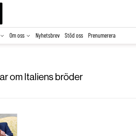
Om oss
Nyhetsbrev
Stöd oss
Prenumerera
lar om Italiens bröder