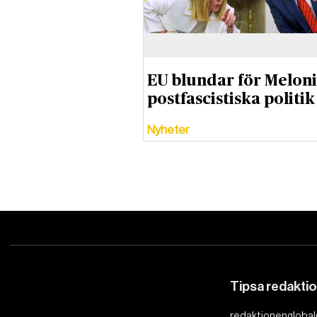
EU blundar för Meloni
postfascistiska politi
Nyheter
Tipsa redakti
redaktionenglobal