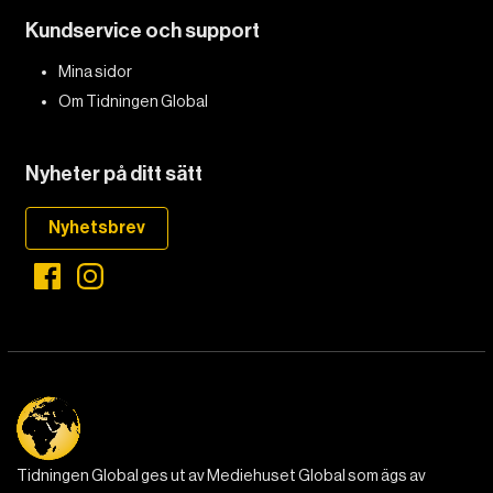
Kundservice och support
DET GLOBALA PRESSTÖDET
PRENUMERERA
Mina sidor
Om Tidningen Global
Nyheter på ditt sätt
Nyhetsbrev
Tidningen Global ges ut av Mediehuset Global som ägs av