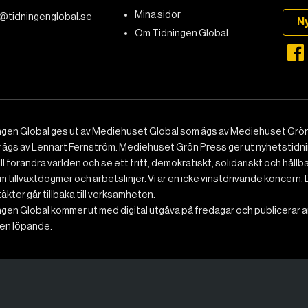
Mina sidor
@tidningenglobal.se
N
Om Tidningen Global
ngen Global ges ut av Mediehuset Global som ägs av Mediehuset Grön
r ägs av Lennart Fernström. Mediehuset Grön Press ger ut nyhetstidnin
ll förändra världen och se ett fritt, demokratiskt, solidariskt och hållb
 tillväxtdogmer och arbetslinjer. Vi är en icke vinstdrivande koncern. 
ntäkter går tillbaka till verksamheten.
gen Global kommer ut med digital utgåva på fredagar och publicerar ar
n löpande.