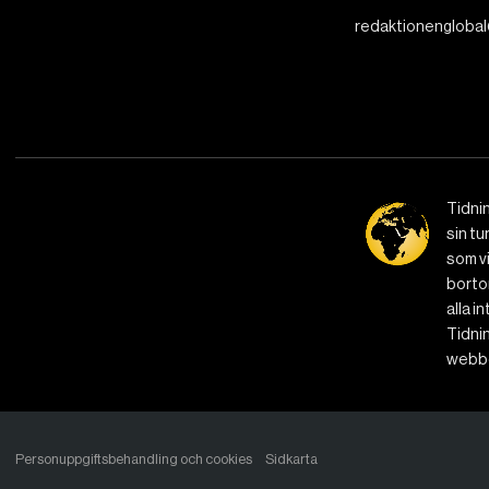
redaktionenglobal
Tidni
sin tu
som vi
bortom
alla i
Tidnin
webbe
Personuppgiftsbehandling och cookies
Sidkarta