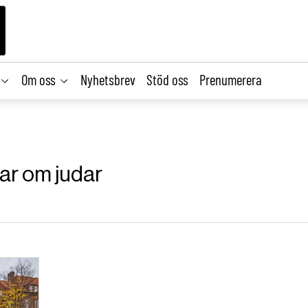
Om oss
Nyhetsbrev
Stöd oss
Prenumerera
lar om judar