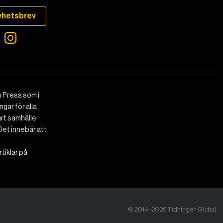
yhetsbrev
 Press som i
gar för alla
art samhälle
Det innebär att
tiklar på
© 2014–2026 Tidningen Global