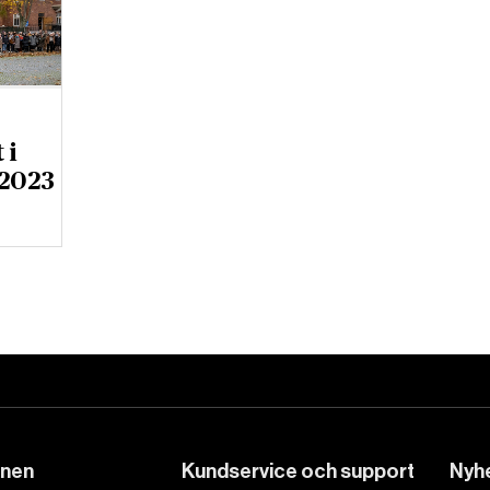
 i
 2023
DET GLOBALA PRESSTÖDET
PRENUMERERA
onen
Kundservice och support
Nyhe