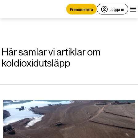
main
content
Prenumerera
Logga in
Här samlar vi artiklar om
koldioxidutsläpp