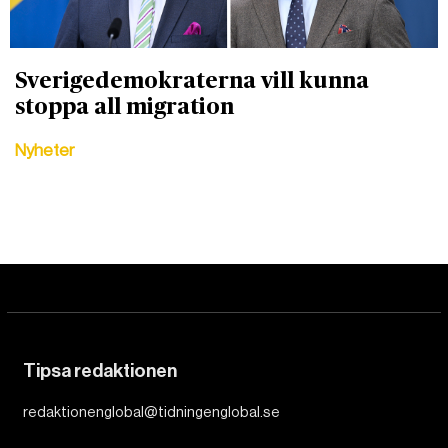
Sverigedemokraterna vill kunna
stoppa all migration
Nyheter
Tipsa redaktionen
redaktionenglobal@tidningenglobal.se