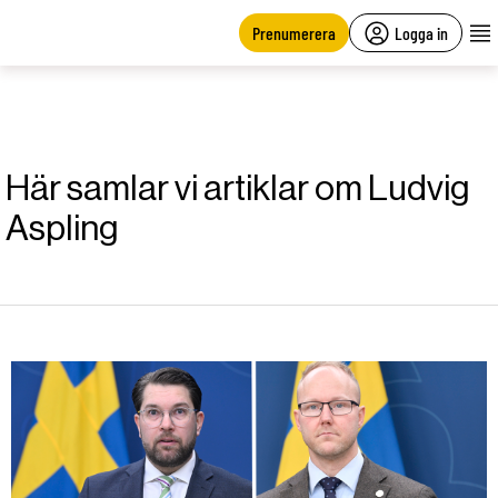
main
content
Prenumerera
Logga in
Här samlar vi artiklar om Ludvig
Aspling