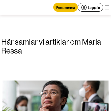
main
content
Prenumerera
Logga in
Här samlar vi artiklar om Maria
Ressa