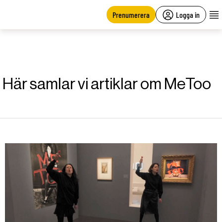
main
content
Prenumerera
Logga in
Här samlar vi artiklar om MeToo