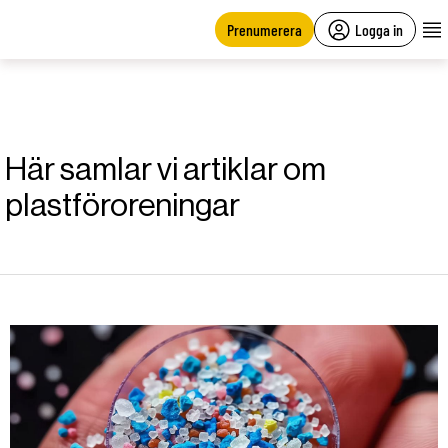
main
content
Prenumerera
Logga in
Här samlar vi artiklar om
plastföroreningar