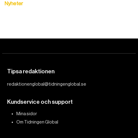
Nyheter
DET GLOBALA PRESSTÖDET
PRENUMERERA
Tipsa redaktionen
redaktionenglobal@tidningenglobal.se
Kundservice och support
Mina sidor
Om Tidningen Global