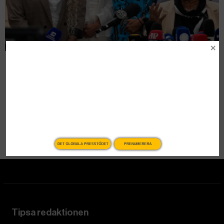
76 års fängelse för mordet på Marielle
Franco
Nyheter
DET GLOBALA PRESSTÖDET
PRENUMERERA
Tipsa redaktionen