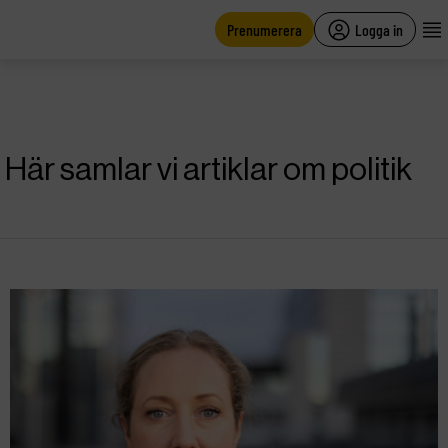
main
content
Prenumerera
Logga in
Här samlar vi artiklar om politik