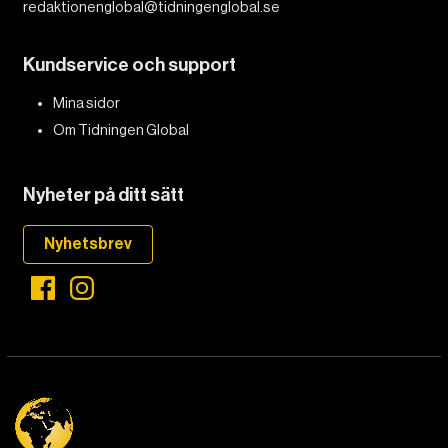
redaktionenglobal@tidningenglobal.se
DET GLOBALA PRESSTÖDET
PRENUMERERA
Kundservice och support
Mina sidor
Om Tidningen Global
Nyheter på ditt sätt
Nyhetsbrev