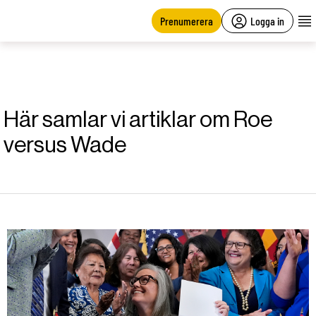
main
content
Prenumerera
Logga in
Här samlar vi artiklar om Roe
versus Wade