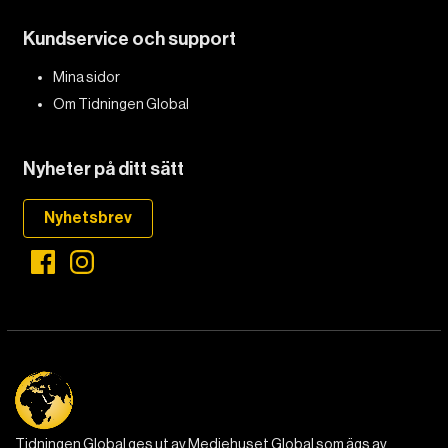
Kundservice och support
DET GLOBALA PRESSTÖDET
PRENUMERERA
Mina sidor
Om Tidningen Global
Nyheter på ditt sätt
Nyhetsbrev
Tidningen Global ges ut av Mediehuset Global som ägs av