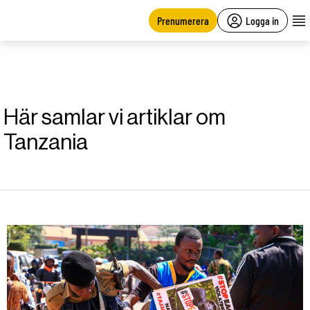
main
content
Prenumerera
Logga in
Här samlar vi artiklar om
Tanzania