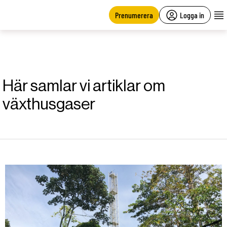
main
content
Prenumerera
Logga in
Här samlar vi artiklar om
växthusgaser