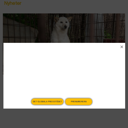
Nyheter
Sydkorea förbjuder hundkött
Nyheter
DET GLOBALA PRESSTÖDET
PRENUMERERA