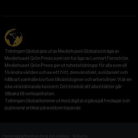
Tidningen Global ges ut av Mediehuset Global som ägs av
Mediehuset Grön Press som i sin tur ägs av Lennart Fernström.
Mediehuset Grön Press ger ut nyhetstidningar för alla som vill
förändra världen och se ett fritt, demokratiskt, solidariskt och
hållbart samhälle bortom tillväxtdogmer och arbetslinjer. Vi är en
icke vinstdrivande koncern. Det innebär att alla intäkter går
tillbaka till verksamheten.
Tidningen Global kommer ut med digital utgåva på fredagar och
publicerar artiklar på webben löpande.
Personuppgiftsbehandling och cookies
Sidkarta