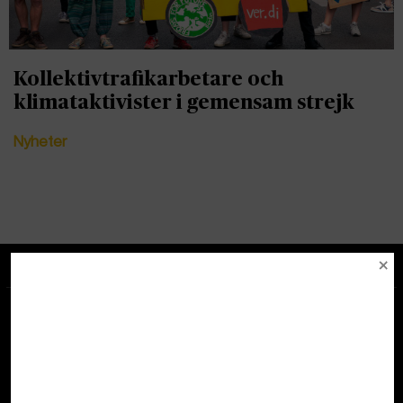
Kollektivtrafikarbetare och
klimataktivister i gemensam strejk
Nyheter
Tipsa redaktionen
redaktionenglobal@tidningenglobal.se