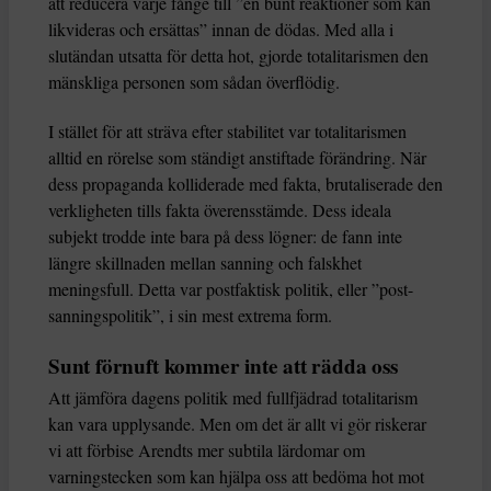
att reducera varje fånge till ”en bunt reaktioner som kan
likvideras och ersättas” innan de dödas. Med alla i
slutändan utsatta för detta hot, gjorde totalitarismen den
mänskliga personen som sådan överflödig.
I stället för att sträva efter stabilitet var totalitarismen
alltid en rörelse som ständigt anstiftade förändring. När
dess propaganda kolliderade med fakta, brutaliserade den
verkligheten tills fakta överensstämde. Dess ideala
subjekt trodde inte bara på dess lögner: de fann inte
längre skillnaden mellan sanning och falskhet
meningsfull. Detta var postfaktisk politik, eller ”post-
sanningspolitik”, i sin mest extrema form.
Sunt förnuft kommer inte att rädda oss
Att jämföra dagens politik med fullfjädrad totalitarism
kan vara upplysande. Men om det är allt vi gör riskerar
vi att förbise Arendts mer subtila lärdomar om
varningstecken som kan hjälpa oss att bedöma hot mot