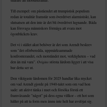
snarare än mobiliserande.
Till exempel: om påståendet att trumpistisk populism
redan är totalitär framstår som överdrivet alarmistiskt, kan
slutsatsen att den inte är det bli överdrivet lugnande. Båda
kan försvaga människors förmåga att svara mot
ögonblickets krav.
Det vi i stället akut behöver är det som Arendt beskrev
som ”det oförberedda, uppmärksammade
konfronterandet, och motståndet mot, verkligheten – vad
den än må vara”.
Origins
största lärdom ligger i att visa
hur detta ser ut.
Den viktigaste lärdomen för 2025 handlar lika mycket
om vad Arendt gjorde på 1940-talet som om vad hon
sade: att aktivt tänka i nuet och försöka förstå ett
framväxande ”något” på dess egna villkor – ett hot som
håller på att ta form men ännu inte helt har avslöjat sig.