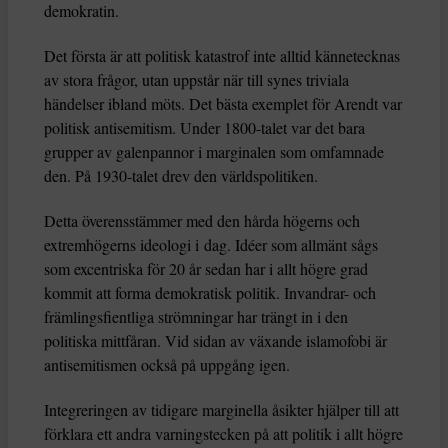
demokratin.
Det första är att politisk katastrof inte alltid kännetecknas
av stora frågor, utan uppstår när till synes triviala
händelser ibland möts. Det bästa exemplet för Arendt var
politisk antisemitism. Under 1800-talet var det bara
grupper av galenpannor i marginalen som omfamnade
den. På 1930-talet drev den världspolitiken.
Detta överensstämmer med den hårda högerns och
extremhögerns ideologi i dag. Idéer som allmänt sågs
som excentriska för 20 år sedan har i allt högre grad
kommit att forma demokratisk politik. Invandrar- och
främlingsfientliga strömningar har trängt in i den
politiska mittfåran. Vid sidan av växande islamofobi är
antisemitismen också på uppgång igen.
Integreringen av tidigare marginella åsikter hjälper till att
förklara ett andra varningstecken på att politik i allt högre