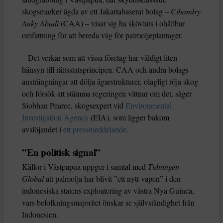
skogsmarker ägda av ett Jakartabaserat bolag –
Ciliandry
Anky Abadi
(CAA) – visar sig ha skövlats i ohållbar
omfattning för att bereda väg för palmoljeplantager.
– Det verkar som att vissa företag har väldigt liten
hänsyn till rättsstatsprincipen. CAA och andra bolags
ansträngningar att dölja ägarstrukturer, olagligt röja skog
och försök att stämma regeringen vittnar om det, säger
Siobhan Pearce, skogsexpert vid
Environmental
Investigation Agency
(EIA), som ligger bakom
avslöjandet i
ett pressmeddelande
.
”En politisk signal”
Källor i Västpapua uppger i samtal med
Tidningen
Global
att palmolja har blivit ”ett nytt vapen” i den
indonesiska statens exploatering av västra Nya Guinea,
vars befolkningsmajoritet önskar se självständighet från
Indonesien.