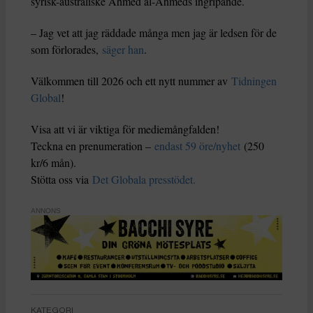
syrisk-australiske Ahmed al-Ahmeds ingripande.
– Jag vet att jag räddade många men jag är ledsen för de
som förlorades,
säger han
.
Välkommen till 2026 och ett nytt nummer av
Tidningen
Global
!
Visa att vi är viktiga för mediemångfalden!
Teckna en prenumeration –
endast 59 öre/nyhet
(250
kr/6 mån).
Stötta oss via
Det Globala presstödet.
ANNONS
KATEGORI