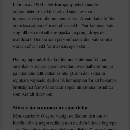
I början av 1900-talets Europa spreds liknande
erfarenheter av maktlöshet vid sidan av den
imperialistiska omfamningen av vad Arendt kallade ”den
gränslösa jakten på makt efter makt”. När kolonialt våld
slog tillbaka mot sitt europeiska ursprung drogs de
maktlösa till ledare som personifierade den våldsamma
strävan efter makt för maktens egen skull.
Den nyimperialistiska kraftdemonstrationen från en
amerikansk regering som avrättar civila båtbesättningar
på internationellt vatten samtidigt som den sätter in
reguljära väpnade styrkor på hemmaplan för att bekämpa
brottslighet framstår som en appell till samma instinkter
som Arendt skrev om.
Större än summan av sina delar
Men kanske är
Origins
viktigaste lärdom den om att
försöka förstå något radikalt nytt med föråldrade begrepp
– att ”tolka historien med hjälp av klichéer”, som Arendt