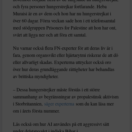
och fyra personer hungerstrejkar fortfarande. Heba
Muraisi är en av dem och hon har nu hungerstrejkat i
över 60 dagar. Förra veckan sade hon i ett telefonsamtal
med stödgruppen Prisoners for Palestine att hon har ont,
svårt att ligga ner och att föra ett samtal.
Nu varnar också flera FN-experter för att deras liv är i
fara, genom organsvikt eller hjärtarytmi riskerar de att dö
eller allvarligt skadas. Experterna uttrycker också oro
över hur deras grundläggande rättigheter har behandlas
av brittiska myndigheter.
– Dessa hungerstrejker måste förstås i ett större
sammanhang av begränsningar av propalestinsk aktivism
i Storbritannien,
säger experterna
som du kan läsa mer
om i årets första nummer.
Läs också om hur AI användes på ett aggressivt sätt
under delstatsvalet i indiska Bihar i