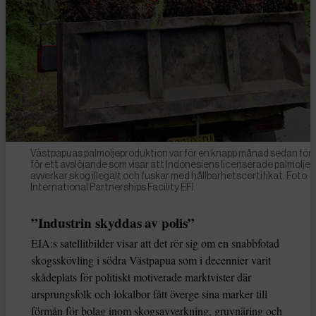
Västpapuas palmoljeproduktion var för en knapp månad sedan för
för ett avslöjande som visar att Indonesiens licenserade palmolje
avverkar skog illegalt och fuskar med hållbarhetscertifikat. Foto:
International Partnerships Facility EFI
”Industrin skyddas av polis”
EIA:s satellitbilder visar att det rör sig om en snabbfotad
skogsskövling i södra Västpapua som i decennier varit
skådeplats för politiskt motiverade marktvister där
ursprungsfolk och lokalbor fått överge sina marker till
förmån för bolag inom skogsavverkning, gruvnäring och