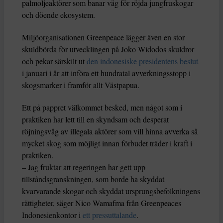
palmoljeaktörer som banar väg för röjda jungfruskogar
och döende ekosystem.
Miljöorganisationen Greenpeace lägger även en stor
skuldbörda för utvecklingen på Joko Widodos skuldror
och pekar särskilt ut
den indonesiske presidentens beslut
i januari i år att införa ett hundratal avverkningsstopp i
skogsmarker i framför allt Västpapua.
Ett på pappret välkommet besked, men något som i
praktiken har lett till en skyndsam och desperat
röjningsvåg av illegala aktörer som vill hinna avverka så
mycket skog som möjligt innan förbudet träder i kraft i
praktiken.
– Jag fruktar att regeringen har gett upp
tillståndsgranskningen, som borde ha skyddat
kvarvarande skogar och skyddat ursprungsbefolkningens
rättigheter, säger Nico Wamafma från Greenpeaces
Indonesienkontor i
ett pressuttalande
.