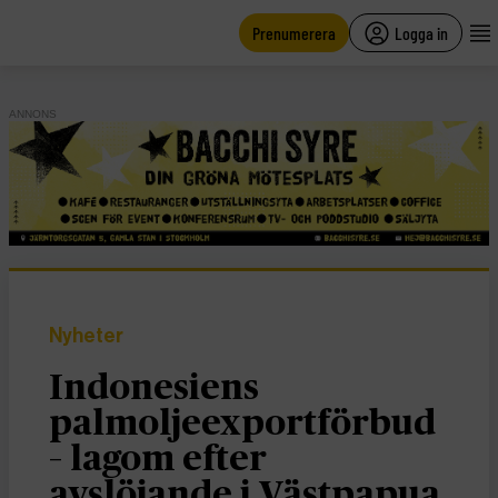
main
content
Prenumerera
Logga in
ANNONS
Nyheter
Indonesiens
palmoljeexportförbud
– lagom efter
avslöjande i Västpapua