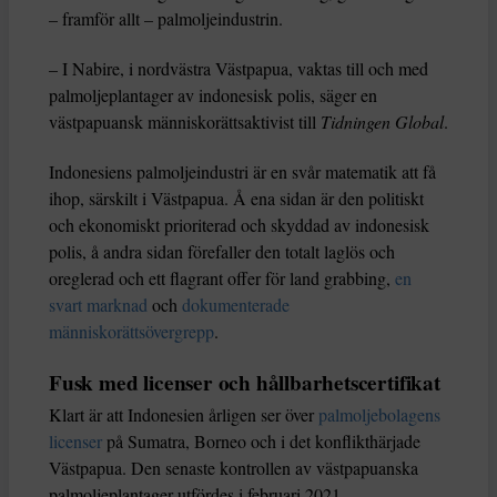
– framför allt – palmoljeindustrin.
– I Nabire, i nordvästra Västpapua, vaktas till och med
palmoljeplantager av indonesisk polis, säger en
västpapuansk människorättsaktivist till
Tidningen Global
.
Indonesiens palmoljeindustri är en svår matematik att få
ihop, särskilt i Västpapua. Å ena sidan är den politiskt
och ekonomiskt prioriterad och skyddad av indonesisk
polis, å andra sidan förefaller den totalt laglös och
oreglerad och ett flagrant offer för land grabbing,
en
svart marknad
och
dokumenterade
människorättsövergrepp
.
Fusk med licenser och hållbarhetscertifikat
Klart är att Indonesien årligen ser över
palmoljebolagens
licenser
på Sumatra, Borneo och i det konflikthärjade
Västpapua. Den senaste kontrollen av västpapuanska
palmoljeplantager utfördes i februari 2021.