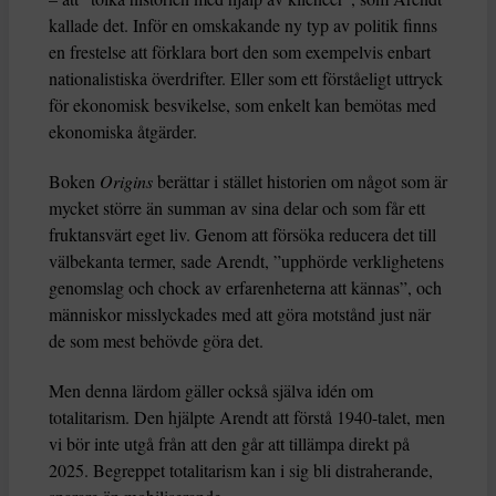
kallade det. Inför en omskakande ny typ av politik finns
en frestelse att förklara bort den som exempelvis enbart
nationalistiska överdrifter. Eller som ett förståeligt uttryck
för ekonomisk besvikelse, som enkelt kan bemötas med
ekonomiska åtgärder.
Boken
Origins
berättar i stället historien om något som är
mycket större än summan av sina delar och som får ett
fruktansvärt eget liv. Genom att försöka reducera det till
välbekanta termer, sade Arendt, ”upphörde verklighetens
genomslag och chock av erfarenheterna att kännas”, och
människor misslyckades med att göra motstånd just när
de som mest behövde göra det.
Men denna lärdom gäller också själva idén om
totalitarism. Den hjälpte Arendt att förstå 1940-talet, men
vi bör inte utgå från att den går att tillämpa direkt på
2025. Begreppet totalitarism kan i sig bli distraherande,