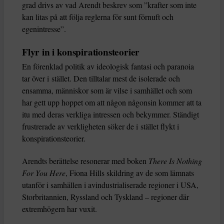
grad drivs av vad Arendt beskrev som ”krafter som inte
kan litas på att följa reglerna för sunt förnuft och
egenintresse”.
Flyr in i konspirationsteorier
En förenklad politik av ideologisk fantasi och paranoia
tar över i stället. Den tilltalar mest de isolerade och
ensamma, människor som är vilse i samhället och som
har gett upp hoppet om att någon någonsin kommer att ta
itu med deras verkliga intressen och bekymmer. Ständigt
frustrerade av verkligheten söker de i stället flykt i
konspirationsteorier.
Arendts berättelse resonerar med boken
There Is Nothing
For You Here
, Fiona Hills skildring av de som lämnats
utanför i samhällen i avindustrialiserade regioner i USA,
Storbritannien, Ryssland och Tyskland – regioner där
extremhögern har vuxit.