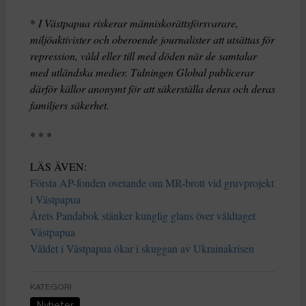
*
I Västpapua riskerar människorättsförsvarare,
miljöaktivister och oberoende journalister att utsättas för
repression, våld eller till med döden när de samtalar
med utländska medier. Tidningen Global publicerar
därför källor anonymt för att säkerställa deras och deras
familjers säkerhet.
* * *
LÄS ÄVEN:
Första AP-fonden ovetande om MR-brott vid gruvprojekt
i Västpapua
Årets Pandabok stänker kunglig glans över våldtaget
Västpapua
Våldet i Västpapua ökar i skuggan av Ukrainakrisen
KATEGORI
Nyheter