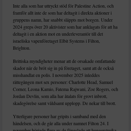
Inte alla som har uttryckt stöd för Palestine Action, och
framför allt inte de som har deltagit i direkta aktioner i
gruppens namn, har snabbt släppts mot borgen. Under
2024 greps över 20 aktivister som har anklagats för att ha
deltagit i en aktion mot en underleverantör till det
israeliska vapenföretaget Elbit Systems i Filton,
Brighton.
Brittiska myndigheter menar att de orsakade omfattande
skador när de bröt sig in på företaget, samt att de också
misshandlat en polis. I november 2025 inleddes
rättegången mot sex personer: Charlotte Head, Samuel
Corner, Leona Kamio, Fatema Rajwani, Zoe Rogers, och
Jordan Devlin, som alla har åtalats för grovt inbrott,
skadegörelse samt våldsamt upplopp. De nekar till brott.
Ytterligare personer har gripits i samband med den
händelsen, och de går alla under namnet Filton 24. I
november började flera av de fängslade att hungerstrejka,