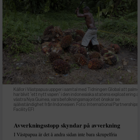
Källor i Västpapua uppger i samtal med Tidningen Global att palmol
har blivit ”ett nytt vapen” i den indonesiska statens exploatering a
västra Nya Guinea, vars befolkningsmajoritet önskar se
självständighet från Indonesien. Foto: International Partnerships
Facility EFI
Avverkningsstopp skyndar på avverkning
I Västpapua är det å andra sidan inte bara skrupelfria