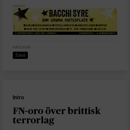
ANNONS
KATEGORI
Essä
Intro
FN-oro över brittisk
terrorlag