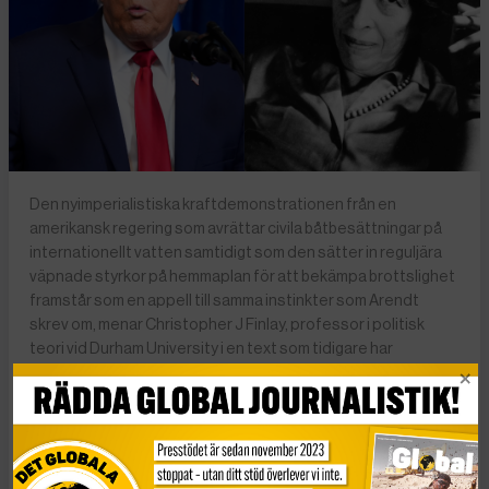
Den nyimperialistiska kraftdemonstrationen från en
amerikansk regering som avrättar civila båtbesättningar på
internationellt vatten samtidigt som den sätter in reguljära
väpnade styrkor på hemmaplan för att bekämpa brottslighet
framstår som en appell till samma instinkter som Arendt
skrev om, menar Christopher J Finlay, professor i politisk
teori vid Durham University i en text som tidigare har
publicerats i The Conversation. Till vänster Donald Trump,
och till höger Hannah Arendt, fotad 1969. Foto: AP
Photo/Alex Brandon | AP Photo