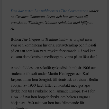
Den här texten har publicerats i The Conversation
under
en Creative Commons-licens och har översatts till
svenska av Tidningen Globals redaktion med hjälp av
AI
.
Boken
The Origins of Totalitarianism
är briljant men
svår och kombinerar historia, statsvetenskap och filosofi
på ett sätt som kan vara mycket förvirrande. Så vad kan
vi, som demokratiska medborgare, vinna på att läsa den?
Arendt föddes i en sekulär tyskjudisk familj år 1906 och
studerade filosofi under Martin Heidegger och Karl
Jaspers innan hon övergick till sionistisk aktivism i Berlin
i början av 1930-talet. Efter en kontakt med gestapo
flydde hon till Frankrike och lämnade Europa 1941 för
USA. Så när hon började forska om boken Origins i
början av 1940-talet var hon inte främmande för
totalitarism.