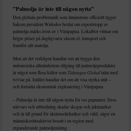
”Palmolja är inte till någon nytta”
Den globala problematik som åtminstone officiellt ligger
bakom president Widodos beslut om exportstopp av
palmolja märks även av i Västpapua. Lokalbor vittnar om
högre priser på dagligvaror såsom el, transport och
framför allt matolja.
Men att det verkligen handlar om att trygga den
indonesiska allmänhetens tillgång till palmoljeprodukter
är något som flera källor som
Tidningen Global
talat med
tvivlar på. Istället handlar det om att visa styrka utåt –
och fortsätta ekonomisk exploatering i Västpapua:
– Palmolja är inte till någon nytta för oss papuaner. Dess
närvaro och utbredning skadar skogar och jaktmarker
och är till grund för skrämseltekniker och våld, säger en
människorättsaktivist bosatt i en region med
expanderande palmoljenäring.