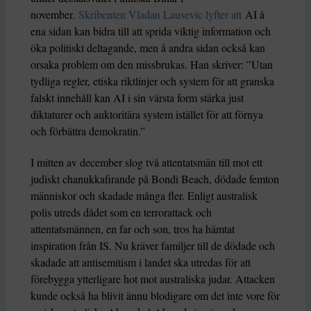
november.
Skribenten Vladan Lausevic lyfter att
AI å
ena sidan kan bidra till att sprida viktig information och
öka politiskt deltagande, men å andra sidan också kan
orsaka problem om den missbrukas. Han skriver: ”Utan
tydliga regler, etiska riktlinjer och system för att granska
falskt innehåll kan AI i sin värsta form stärka just
diktaturer och auktoritära system istället för att förnya
och förbättra demokratin.”
I mitten av december slog två attentatsmän till mot ett
judiskt chanukkafirande på Bondi Beach, dödade femton
människor och skadade många fler. Enligt australisk
polis utreds dådet som en terrorattack och
attentatsmännen, en far och son, tros ha hämtat
inspiration från IS. Nu kräver familjer till de dödade och
skadade att antisemitism i landet ska utredas för att
förebygga ytterligare hot mot australiska judar. Attacken
kunde också ha blivit ännu blodigare om det inte vore för