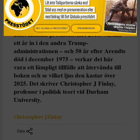
Försäljningen av Hannah Arendts The
Origins of Totalitarianism (1951) sköt i
höjden när Donald Trump vann det
DET GLOBALA PRESSTÖDET
PRENUMERERA
amerikanska presidentvalet 2016. Nästan
ett år in i den andra Trump-
administrationen – och 50 år efter Arendts
död i december 1975 – verkar det här
vara ett lämpligt tillfälle att återvända till
boken och se vilket ljus den kastar över
2025. Det skriver Christopher J Finlay,
professor i politisk teori vid Durham
University.
Christopher J Finlay
Dela