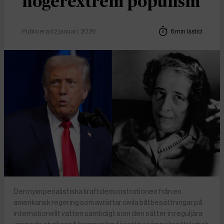
högerextrem populism
Publicerad 2 januari, 2026
6 min lästid
Den nyimperialistiska kraftdemonstrationen från en
amerikansk regering som avrättar civila båtbesättningar på
internationellt vatten samtidigt som den sätter in reguljära