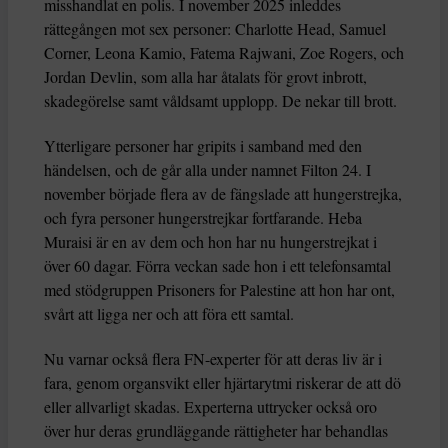
misshandlat en polis. I november 2025 inleddes
rättegången mot sex personer: Charlotte Head, Samuel
Corner, Leona Kamio, Fatema Rajwani, Zoe Rogers, och
Jordan Devlin, som alla har åtalats för grovt inbrott,
skadegörelse samt våldsamt upplopp. De nekar till brott.
Ytterligare personer har gripits i samband med den
händelsen, och de går alla under namnet Filton 24. I
november började flera av de fängslade att hungerstrejka,
och fyra personer hungerstrejkar fortfarande. Heba
Muraisi är en av dem och hon har nu hungerstrejkat i
över 60 dagar. Förra veckan sade hon i ett telefonsamtal
med stödgruppen Prisoners for Palestine att hon har ont,
svårt att ligga ner och att föra ett samtal.
Nu varnar också flera FN-experter för att deras liv är i
fara, genom organsvikt eller hjärtarytmi riskerar de att dö
eller allvarligt skadas. Experterna uttrycker också oro
över hur deras grundläggande rättigheter har behandlas