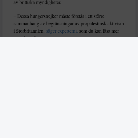
av brittiska myndigheter.
– Dessa hungerstrejker måste förstås i ett större
sammanhang av begränsningar av propalestinsk aktivism
i Storbritannien,
säger experterna
som du kan läsa mer
om i årets första nummer.
Läs också om hur AI användes på ett aggressivt sätt
under delstatsvalet i indiska Bihar i
november.
Skribenten Vladan Lausevic lyfter att
AI å
ena sidan kan bidra till att sprida viktig information och
öka politiskt deltagande, men å andra sidan också kan
orsaka problem om den missbrukas. Han skriver: ”Utan
tydliga regler, etiska riktlinjer och system för att granska
falskt innehåll kan AI i sin värsta form stärka just
diktaturer och auktoritära system istället för att förnya
och förbättra demokratin.”
I mitten av december slog två attentatsmän till mot ett