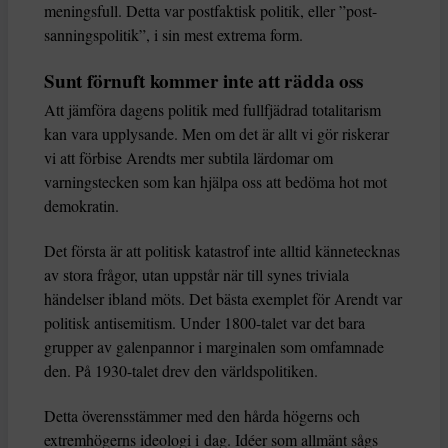
meningsfull. Detta var postfaktisk politik, eller ”post-
sanningspolitik”, i sin mest extrema form.
Sunt förnuft kommer inte att rädda oss
Att jämföra dagens politik med fullfjädrad totalitarism
kan vara upplysande. Men om det är allt vi gör riskerar
vi att förbise Arendts mer subtila lärdomar om
varningstecken som kan hjälpa oss att bedöma hot mot
demokratin.
Det första är att politisk katastrof inte alltid kännetecknas
av stora frågor, utan uppstår när till synes triviala
händelser ibland möts. Det bästa exemplet för Arendt var
politisk antisemitism. Under 1800-talet var det bara
grupper av galenpannor i marginalen som omfamnade
den. På 1930-talet drev den världspolitiken.
Detta överensstämmer med den hårda högerns och
extremhögerns ideologi i dag. Idéer som allmänt sågs