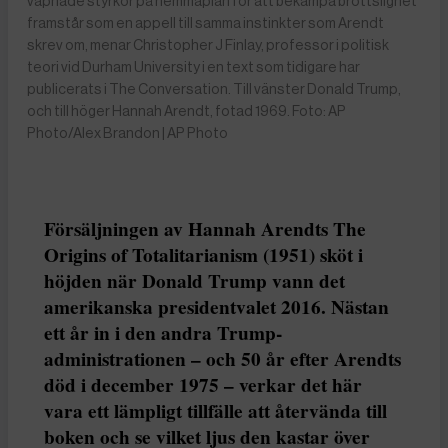
väpnade styrkor på hemmaplan för att bekämpa brottslighet
framstår som en appell till samma instinkter som Arendt
skrev om, menar Christopher J Finlay, professor i politisk
teori vid Durham University i en text som tidigare har
publicerats i The Conversation. Till vänster Donald Trump,
och till höger Hannah Arendt, fotad 1969. Foto: AP
Photo/Alex Brandon | AP Photo
Försäljningen av Hannah Arendts The
Origins of Totalitarianism (1951) sköt i
höjden när Donald Trump vann det
amerikanska presidentvalet 2016. Nästan
ett år in i den andra Trump-
administrationen – och 50 år efter Arendts
död i december 1975 – verkar det här
vara ett lämpligt tillfälle att återvända till
boken och se vilket ljus den kastar över