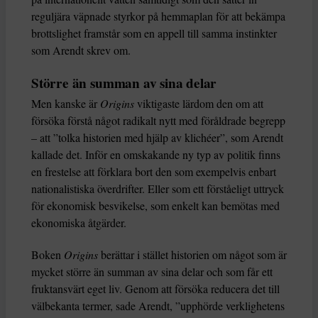
reguljära väpnade styrkor på hemmaplan för att bekämpa
brottslighet framstår som en appell till samma instinkter
som Arendt skrev om.
Större än summan av sina delar
Men kanske är
Origins
viktigaste lärdom den om att
försöka förstå något radikalt nytt med föråldrade begrepp
– att ”tolka historien med hjälp av klichéer”, som Arendt
kallade det. Inför en omskakande ny typ av politik finns
en frestelse att förklara bort den som exempelvis enbart
nationalistiska överdrifter. Eller som ett förståeligt uttryck
för ekonomisk besvikelse, som enkelt kan bemötas med
ekonomiska åtgärder.
Boken
Origins
berättar i stället historien om något som är
mycket större än summan av sina delar och som får ett
fruktansvärt eget liv. Genom att försöka reducera det till
välbekanta termer, sade Arendt, ”upphörde verklighetens