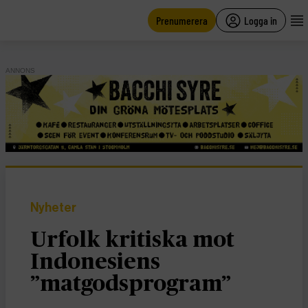
main
content
Prenumerera
Logga in
ANNONS
Nyheter
Urfolk kritiska mot
Indonesiens
”matgodsprogram”