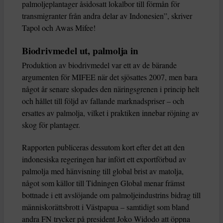
palmoljeplantager åsidosatt lokalbor till förmån för
transmigranter från andra delar av Indonesien”, skriver
Tapol och Awas Mifee!
Biodrivmedel ut, palmolja in
Produktion av biodrivmedel var ett av de bärande
argumenten för MIFEE när det sjösattes 2007, men bara
något år senare slopades den näringsgrenen i princip helt
och hållet till följd av fallande marknadspriser – och
ersattes av palmolja, vilket i praktiken innebar röjning av
skog för plantager.
Rapporten publiceras dessutom kort efter det att den
indonesiska regeringen har infört ett exportförbud av
palmolja med hänvisning till global brist av matolja,
något som källor till Tidningen Global menar främst
bottnade i ett avslöjande om palmoljeindustrins bidrag till
människorättsbrott i Västpapua – samtidigt som bland
andra FN trycker på president Joko Widodo att öppna