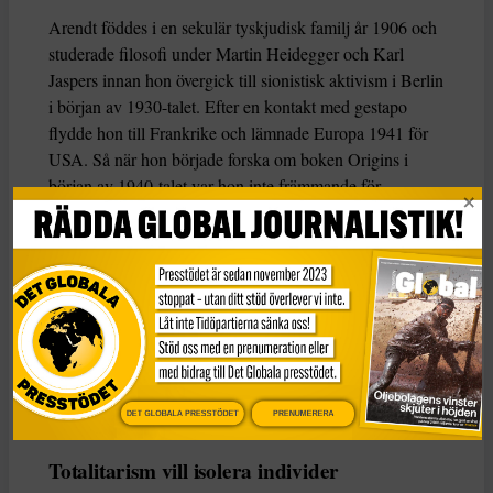
Arendt föddes i en sekulär tyskjudisk familj år 1906 och
studerade filosofi under Martin Heidegger och Karl
Jaspers innan hon övergick till sionistisk aktivism i Berlin
i början av 1930-talet. Efter en kontakt med gestapo
flydde hon till Frankrike och lämnade Europa 1941 för
USA. Så när hon började forska om boken Origins i
början av 1940-talet var hon inte främmande för
totalitarism.
Totalitarism, menade hon, var en radikalt ny
regeringsform som utmärkte sig genom sin ideologiska
uppfattning om historia. För nazisterna var historia en
krock mellan raser; för stalinismen var det en klasskamp.
Hur som helst försökte totalitära ledare verkställa
historiska ”lagar” genom att med våld omforma de
DET GLOBALA PRESSTÖDET
PRENUMERERA
människor de styrde.
Totalitarism vill isolera individer