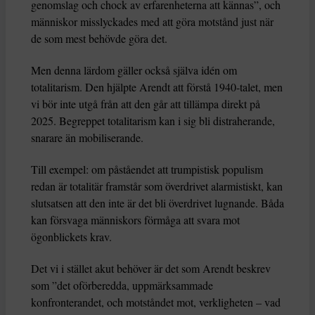
genomslag och chock av erfarenheterna att kännas”, och
människor misslyckades med att göra motstånd just när
de som mest behövde göra det.
Men denna lärdom gäller också själva idén om
totalitarism. Den hjälpte Arendt att förstå 1940-talet, men
vi bör inte utgå från att den går att tillämpa direkt på
2025. Begreppet totalitarism kan i sig bli distraherande,
snarare än mobiliserande.
Till exempel: om påståendet att trumpistisk populism
redan är totalitär framstår som överdrivet alarmistiskt, kan
slutsatsen att den inte är det bli överdrivet lugnande. Båda
kan försvaga människors förmåga att svara mot
ögonblickets krav.
Det vi i stället akut behöver är det som Arendt beskrev
som ”det oförberedda, uppmärksammade
konfronterandet, och motståndet mot, verkligheten – vad