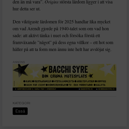
den än må vara”.
Origins
största lärdom ligger i att visa
hur detta ser ut.
Den viktigaste lärdomen för 2025 handlar lika mycket
om vad Arendt gjorde på 1940-talet som om vad hon
sade: att aktivt tänka i nuet och försöka förstå ett
framväxande ”något” på dess egna villkor – ett hot som
håller på att ta form men ännu inte helt har avslöjat sig.
ANNONS
KATEGORI
Essä