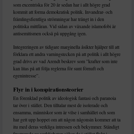
som excentriska för 20 år sedan har i allt högre grad
kommit att forma demokratisk politik. Invandrar- och
främlingsfientliga strömningar har trängt in i den
politiska mittfåran. Vid sidan av växande islamofobi är
antisemitismen också på uppgång igen.
Integreringen av tidigare marginella åsikter hjälper till att
förklara ett andra varningstecken på att politik i allt högre
grad drivs av vad Arendt beskrev som ”krafter som inte
kan litas på att följa reglerna för sunt förnuft och
egenintresse”.
Flyr in i konspirationsteorier
En förenklad politik av ideologisk fantasi och paranoia
tar över i stället. Den tilltalar mest de isolerade och
ensamma, människor som är vilse i samhället och som
har gett upp hoppet om att någon någonsin kommer att ta
itu med deras verkliga intressen och bekymmer. Ständigt
frustrerade av verkligheten söker de i stället flykt i