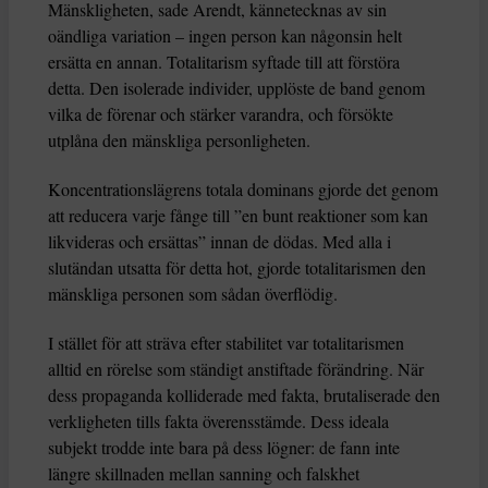
Mänskligheten, sade Arendt, kännetecknas av sin
oändliga variation – ingen person kan någonsin helt
ersätta en annan. Totalitarism syftade till att förstöra
detta. Den isolerade individer, upplöste de band genom
vilka de förenar och stärker varandra, och försökte
utplåna den mänskliga personligheten.
Koncentrationslägrens totala dominans gjorde det genom
att reducera varje fånge till ”en bunt reaktioner som kan
likvideras och ersättas” innan de dödas. Med alla i
slutändan utsatta för detta hot, gjorde totalitarismen den
mänskliga personen som sådan överflödig.
I stället för att sträva efter stabilitet var totalitarismen
alltid en rörelse som ständigt anstiftade förändring. När
dess propaganda kolliderade med fakta, brutaliserade den
verkligheten tills fakta överensstämde. Dess ideala
subjekt trodde inte bara på dess lögner: de fann inte
längre skillnaden mellan sanning och falskhet