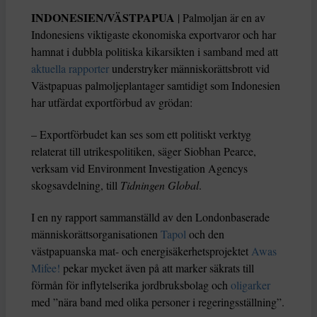
INDONESIEN/VÄSTPAPUA
| Palmoljan är en av
Indonesiens viktigaste ekonomiska exportvaror och har
hamnat i dubbla politiska kikarsikten i samband med att
aktuella rapporter
understryker människorättsbrott vid
Västpapuas palmoljeplantager samtidigt som Indonesien
har utfärdat exportförbud av grödan:
– Exportförbudet kan ses som ett politiskt verktyg
relaterat till utrikespolitiken, säger Siobhan Pearce,
verksam vid Environment Investigation Agencys
skogsavdelning, till
Tidningen Global
.
I en ny rapport sammanställd av den Londonbaserade
människorättsorganisationen
Tapol
och den
västpapuanska mat- och energisäkerhetsprojektet
Awas
Mifee!
pekar mycket även på att marker säkrats till
förmån för inflytelserika jordbruksbolag och
oligarker
med ”nära band med olika personer i regeringsställning”.