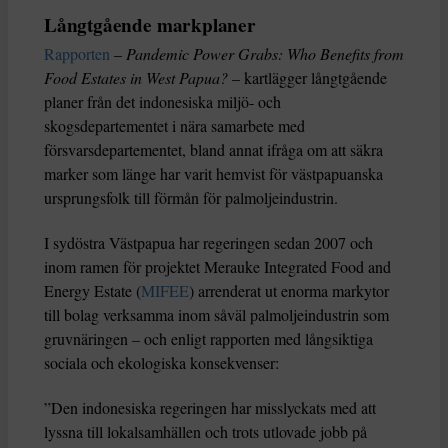
Långtgående markplaner
Rapporten
–
Pandemic Power Grabs: Who Benefits from
Food Estates in West Papua?
– kartlägger långtgående
planer från det indonesiska miljö- och
skogsdepartementet i nära samarbete med
försvarsdepartementet, bland annat ifråga om att säkra
marker som länge har varit hemvist för västpapuanska
ursprungsfolk till förmån för palmoljeindustrin.
I sydöstra Västpapua har regeringen sedan 2007 och
inom ramen för projektet Merauke Integrated Food and
Energy Estate (
MIFEE
) arrenderat ut enorma markytor
till bolag verksamma inom såväl palmoljeindustrin som
gruvnäringen – och enligt rapporten med långsiktiga
sociala och ekologiska konsekvenser:
”Den indonesiska regeringen har misslyckats med att
lyssna till lokalsamhällen och trots utlovade jobb på