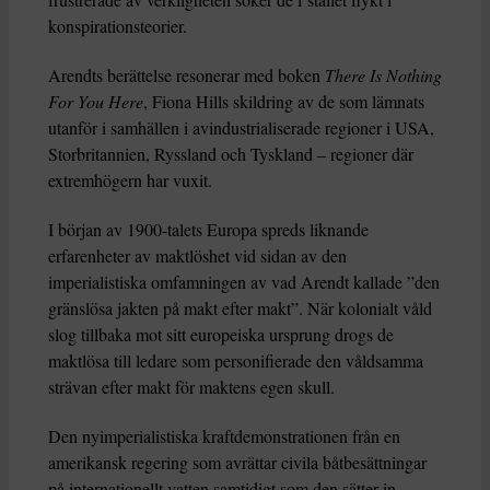
konspirationsteorier.
Arendts berättelse resonerar med boken
There Is Nothing
For You Here
, Fiona Hills skildring av de som lämnats
utanför i samhällen i avindustrialiserade regioner i USA,
Storbritannien, Ryssland och Tyskland – regioner där
extremhögern har vuxit.
I början av 1900-talets Europa spreds liknande
erfarenheter av maktlöshet vid sidan av den
imperialistiska omfamningen av vad Arendt kallade ”den
gränslösa jakten på makt efter makt”. När kolonialt våld
slog tillbaka mot sitt europeiska ursprung drogs de
maktlösa till ledare som personifierade den våldsamma
strävan efter makt för maktens egen skull.
Den nyimperialistiska kraftdemonstrationen från en
amerikansk regering som avrättar civila båtbesättningar
på internationellt vatten samtidigt som den sätter in