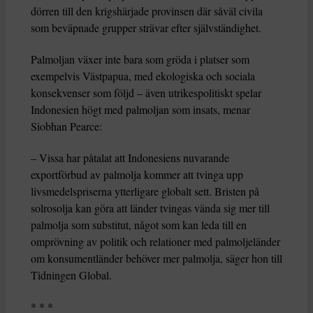
dörren till den krigshärjade provinsen där såväl civila
som beväpnade grupper strävar efter självständighet.
Palmoljan växer inte bara som gröda i platser som
exempelvis Västpapua, med ekologiska och sociala
konsekvenser som följd – även utrikespolitiskt spelar
Indonesien högt med palmoljan som insats, menar
Siobhan Pearce:
– Vissa har påtalat att Indonesiens nuvarande
exportförbud av palmolja kommer att tvinga upp
livsmedelspriserna ytterligare globalt sett. Bristen på
solrosolja kan göra att länder tvingas vända sig mer till
palmolja som substitut, något som kan leda till en
omprövning av politik och relationer med palmoljeländer
om konsumentländer behöver mer palmolja, säger hon till
Tidningen Global.
* * *