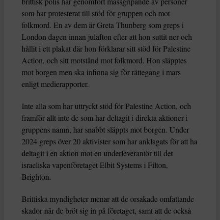
brittisk polis har genomfört massgripande av personer
som har protesterat till stöd för gruppen och mot
folkmord. En av dem är Greta Thunberg som greps i
London dagen innan julafton efter att hon suttit ner och
hållit i ett plakat där hon förklarar sitt stöd för Palestine
Action, och sitt motstånd mot folkmord. Hon släpptes
mot borgen men ska infinna sig för rättegång i mars
enligt medierapporter.
Inte alla som har uttryckt stöd för Palestine Action, och
framför allt inte de som har deltagit i direkta aktioner i
gruppens namn, har snabbt släppts mot borgen. Under
2024 greps över 20 aktivister som har anklagats för att ha
deltagit i en aktion mot en underleverantör till det
israeliska vapenföretaget Elbit Systems i Filton,
Brighton.
Brittiska myndigheter menar att de orsakade omfattande
skador när de bröt sig in på företaget, samt att de också