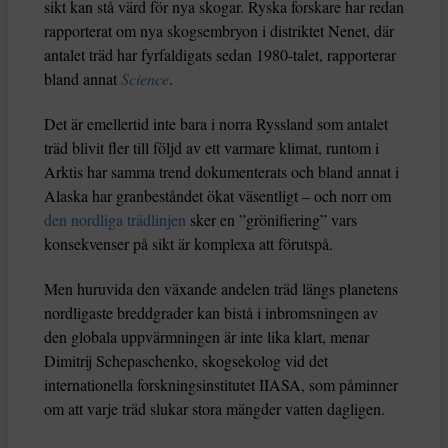
sikt kan stå värd för nya skogar. Ryska forskare har redan
rapporterat om nya skogsembryon i distriktet Nenet, där
antalet träd har fyrfaldigats sedan 1980-talet, rapporterar
bland annat
Science
.
Det är emellertid inte bara i norra Ryssland som antalet
träd blivit fler till följd av ett varmare klimat, runtom i
Arktis har samma trend dokumenterats och bland annat i
Alaska har granbeståndet ökat väsentligt – och norr om
den nordliga trädlinjen
sker en ”grönifiering” vars
konsekvenser på sikt är komplexa att förutspå.
Men huruvida den växande andelen träd längs planetens
nordligaste breddgrader kan bistå i inbromsningen av
den globala uppvärmningen är inte lika klart, menar
Dimitrij Schepaschenko, skogsekolog vid det
internationella forskningsinstitutet IIASA, som påminner
om att varje träd slukar stora mängder vatten dagligen.