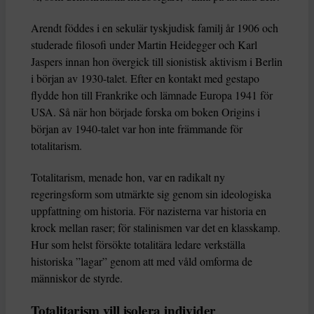
Arendt föddes i en sekulär tyskjudisk familj år 1906 och
studerade filosofi under Martin Heidegger och Karl
Jaspers innan hon övergick till sionistisk aktivism i Berlin
i början av 1930-talet. Efter en kontakt med gestapo
flydde hon till Frankrike och lämnade Europa 1941 för
USA. Så när hon började forska om boken Origins i
början av 1940-talet var hon inte främmande för
totalitarism.
Totalitarism, menade hon, var en radikalt ny
regeringsform som utmärkte sig genom sin ideologiska
uppfattning om historia. För nazisterna var historia en
krock mellan raser; för stalinismen var det en klasskamp.
Hur som helst försökte totalitära ledare verkställa
historiska ”lagar” genom att med våld omforma de
människor de styrde.
Totalitarism vill isolera individer