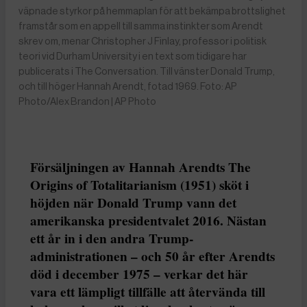
väpnade styrkor på hemmaplan för att bekämpa brottslighet
framstår som en appell till samma instinkter som Arendt
skrev om, menar Christopher J Finlay, professor i politisk
teori vid Durham University i en text som tidigare har
publicerats i The Conversation. Till vänster Donald Trump,
och till höger Hannah Arendt, fotad 1969. Foto: AP
Photo/Alex Brandon | AP Photo
Försäljningen av Hannah Arendts The
Origins of Totalitarianism (1951) sköt i
höjden när Donald Trump vann det
amerikanska presidentvalet 2016. Nästan
ett år in i den andra Trump-
administrationen – och 50 år efter Arendts
död i december 1975 – verkar det här
vara ett lämpligt tillfälle att återvända till