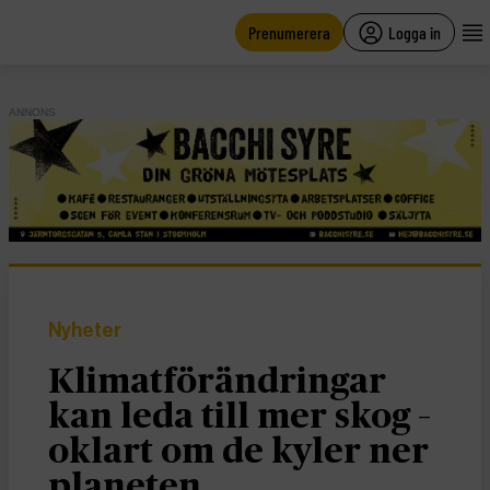
main
content
Prenumerera
Logga in
ANNONS
Nyheter
Klimatförändringar
kan leda till mer skog –
oklart om de kyler ner
planeten