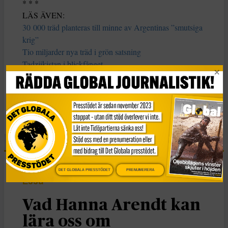
* * *
LÄS ÄVEN:
30 000 träd planteras till minne av Argentinas ”smutsiga
krig”
Tio miljarder nya träd i grön satsning
Tadzjikistan i blickfånget
KATEGORI
Nyheter
DET GLOBALA PRESSTÖDET
PRENUMERERA
Essä
Vad Hanna Arendt kan
lära oss om