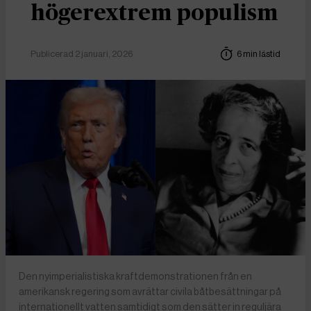
högerextrem populism
Publicerad 2 januari, 2026
6 min lästid
Den nyimperialistiska kraftdemonstrationen från en
amerikansk regering som avrättar civila båtbesättningar på
internationellt vatten samtidigt som den sätter in reguljära