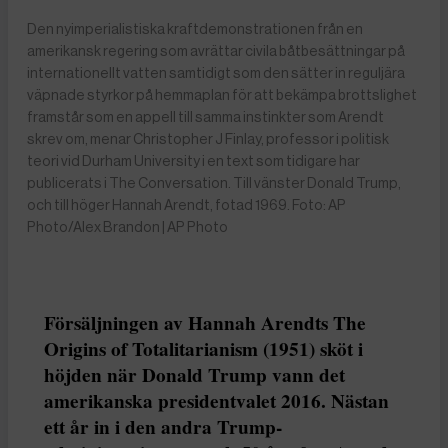
Den nyimperialistiska kraftdemonstrationen från en
amerikansk regering som avrättar civila båtbesättningar på
internationellt vatten samtidigt som den sätter in reguljära
väpnade styrkor på hemmaplan för att bekämpa brottslighet
framstår som en appell till samma instinkter som Arendt
skrev om, menar Christopher J Finlay, professor i politisk
teori vid Durham University i en text som tidigare har
publicerats i The Conversation. Till vänster Donald Trump,
och till höger Hannah Arendt, fotad 1969. Foto: AP
Photo/Alex Brandon | AP Photo
Försäljningen av Hannah Arendts The
Origins of Totalitarianism (1951) sköt i
höjden när Donald Trump vann det
amerikanska presidentvalet 2016. Nästan
ett år in i den andra Trump-