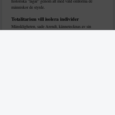
historiska ”lagar” genom att med våld omforma de
människor de styrde.
Totalitarism vill isolera individer
Mänskligheten, sade Arendt, kännetecknas av sin
oändliga variation – ingen person kan någonsin helt
ersätta en annan. Totalitarism syftade till att förstöra
detta. Den isolerade individer, upplöste de band genom
vilka de förenar och stärker varandra, och försökte
utplåna den mänskliga personligheten.
Koncentrationslägrens totala dominans gjorde det genom
att reducera varje fånge till ”en bunt reaktioner som kan
likvideras och ersättas” innan de dödas. Med alla i
slutändan utsatta för detta hot, gjorde totalitarismen den
mänskliga personen som sådan överflödig.
I stället för att sträva efter stabilitet var totalitarismen
alltid en rörelse som ständigt anstiftade förändring. När