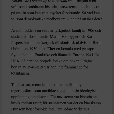
Boken
The Origins of Totalitarianism
är briljant men
svår och kombinerar historia, statsvetenskap och filosofi
på ett sätt som kan vara mycket förvirrande. Så vad kan
vi, som demokratiska medborgare, vinna på att läsa den?
Arendt föddes i en sekulär tyskjudisk familj år 1906 och
studerade filosofi under Martin Heidegger och Karl
Jaspers innan hon övergick till sionistisk aktivism i Berlin
i början av 1930-talet. Efter en kontakt med gestapo
flydde hon till Frankrike och lämnade Europa 1941 för
USA. Så när hon började forska om boken Origins i
början av 1940-talet var hon inte främmande för
totalitarism.
Totalitarism, menade hon, var en radikalt ny
regeringsform som utmärkte sig genom sin ideologiska
uppfattning om historia. För nazisterna var historia en
krock mellan raser; för stalinismen var det en klasskamp.
Hur som helst försökte totalitära ledare verkställa