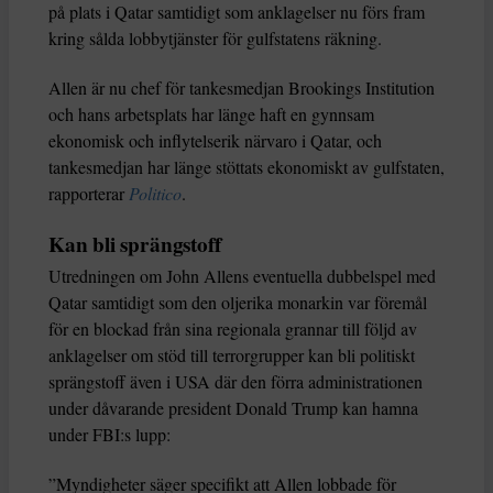
på plats i Qatar samtidigt som anklagelser nu förs fram
kring sålda lobbytjänster för gulfstatens räkning.
Allen är nu chef för tankesmedjan Brookings Institution
och hans arbetsplats har länge haft en gynnsam
ekonomisk och inflytelserik närvaro i Qatar, och
tankesmedjan har länge stöttats ekonomiskt av gulfstaten,
rapporterar
Politico
.
Kan bli sprängstoff
Utredningen om John Allens eventuella dubbelspel med
Qatar samtidigt som den oljerika monarkin var föremål
för en blockad från sina regionala grannar till följd av
anklagelser om stöd till terrorgrupper kan bli politiskt
sprängstoff även i USA där den förra administrationen
under dåvarande president Donald Trump kan hamna
under FBI:s lupp:
”Myndigheter säger specifikt att Allen lobbade för