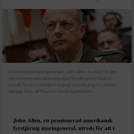
Den pensionerade generalen John Allen, nu chef för den
välrenommerade tankesmedjan Brookings Institution,
utreds för att i hemlighet ha ljugit om lobbying för Qatars
räkning. Foto: AP Photo/J. Scott Applewhite
John Allen, en pensionerad amerikansk
fyrstjärnig maringeneral, utreds för att i