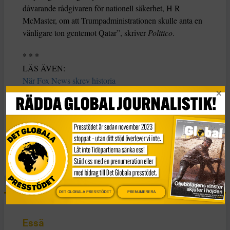
dåvarande rådgivaren för nationell säkerhet, H R
McMaster, om att Trumpadministrationen skulle anta en
vänligare ton gentemot Qatar”, skriver
Politico
.
* * *
LÄS ÄVEN:
När Fox News skrev historia
Norge kritiserar Fifa och fotbolls-VM i Qatar
Migrantarbetare utnyttjas systematiskt i Qatar
KATEGORI
Nyheter
DET GLOBALA PRESSTÖDET
PRENUMERERA
Essä