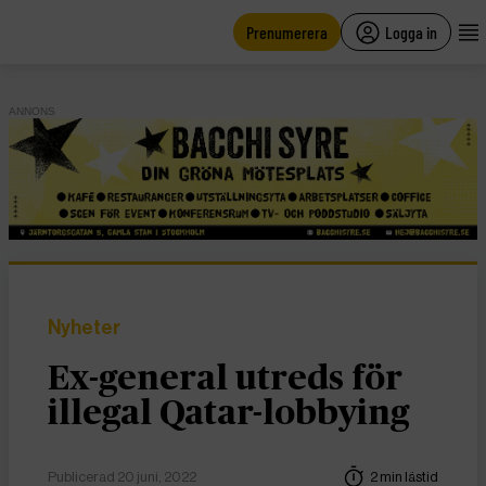
main
content
Prenumerera
Logga in
ANNONS
Nyheter
Ex-general utreds för
illegal Qatar-lobbying
Publicerad 20 juni, 2022
2 min lästid