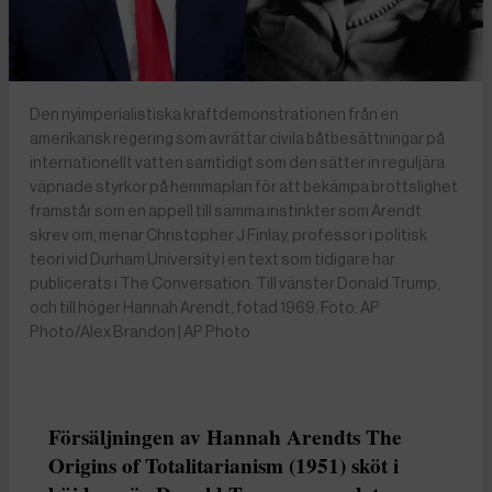
Den nyimperialistiska kraftdemonstrationen från en
amerikansk regering som avrättar civila båtbesättningar på
internationellt vatten samtidigt som den sätter in reguljära
väpnade styrkor på hemmaplan för att bekämpa brottslighet
framstår som en appell till samma instinkter som Arendt
skrev om, menar Christopher J Finlay, professor i politisk
teori vid Durham University i en text som tidigare har
publicerats i The Conversation. Till vänster Donald Trump,
och till höger Hannah Arendt, fotad 1969. Foto: AP
Photo/Alex Brandon | AP Photo
Försäljningen av Hannah Arendts The
Origins of Totalitarianism (1951) sköt i