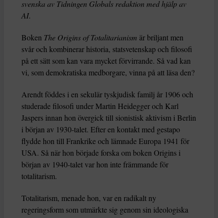
svenska av Tidningen Globals redaktion med hjälp av
AI
.
Boken
The Origins of Totalitarianism
är briljant men
svår och kombinerar historia, statsvetenskap och filosofi
på ett sätt som kan vara mycket förvirrande. Så vad kan
vi, som demokratiska medborgare, vinna på att läsa den?
Arendt föddes i en sekulär tyskjudisk familj år 1906 och
studerade filosofi under Martin Heidegger och Karl
Jaspers innan hon övergick till sionistisk aktivism i Berlin
i början av 1930-talet. Efter en kontakt med gestapo
flydde hon till Frankrike och lämnade Europa 1941 för
USA. Så när hon började forska om boken Origins i
början av 1940-talet var hon inte främmande för
totalitarism.
Totalitarism, menade hon, var en radikalt ny
regeringsform som utmärkte sig genom sin ideologiska