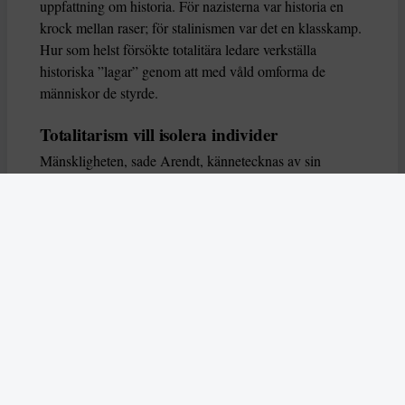
uppfattning om historia. För nazisterna var historia en
krock mellan raser; för stalinismen var det en klasskamp.
Hur som helst försökte totalitära ledare verkställa
historiska ”lagar” genom att med våld omforma de
människor de styrde.
Totalitarism vill isolera individer
Mänskligheten, sade Arendt, kännetecknas av sin
oändliga variation – ingen person kan någonsin helt
ersätta en annan. Totalitarism syftade till att förstöra
detta. Den isolerade individer, upplöste de band genom
vilka de förenar och stärker varandra, och försökte
utplåna den mänskliga personligheten.
Koncentrationslägrens totala dominans gjorde det genom
att reducera varje fånge till ”en bunt reaktioner som kan
likvideras och ersättas” innan de dödas. Med alla i
slutändan utsatta för detta hot, gjorde totalitarismen den
mänskliga personen som sådan överflödig.