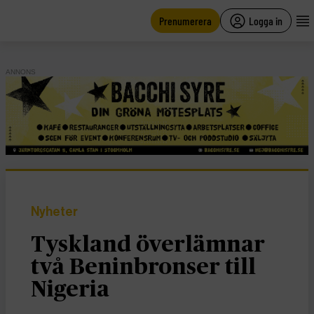
main
content
Prenumerera
Logga in
ANNONS
Nyheter
Tyskland överlämnar
två Beninbronser till
Nigeria