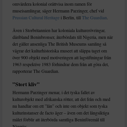
omvärdera kolonial orättvisa inom ramen för
museisamlingar, säger Hermann Parzinger, chef vid
Prussian Cultural Heritage
i Berlin, till
The Guardian
.
Även i Storbritannien har koloniala kulturerövringar,
däribland Beninbronser, återbördats till Nigeria, men när
det gäller ansenliga The British Museums samling så
vägrar det kulturhistoriska museet att släppa taget om
över 900 objekt med motiveringen att lagstiftningar från
1963 respektive 1983 förhindrar dem från att göra det,
rapporterar The Guardian.
”Stort kliv”
Hermann Parzinger menar, i det tyska fallet av
kulturobjekt med afrikanska rötter, att det från och med
nu handlar om ett ”lån” och inte om objekt som tyska
kulturinstanser de facto äger – även om det långsiktiga
målet förblir att återbörda samtliga Beninföremål till
Nigeria: