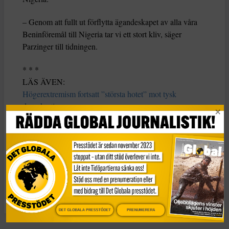
– Genom att fullt ut förflytta ägandeskapet av alla våra
Beninföremål till Nigeria tar vi ett stort kliv, säger
Parzinger till tidningen.
* * *
LÄS ÄVEN:
Högerextremism fortsatt ”största hotet” mot tysk
demokrati
IS-trogen grupp i Nigeria stärkt efter att rival rapporterats
död
Benins nya abortlag ”kan rädda liv”
KATEGORI
Nyheter
DET GLOBALA PRESSTÖDET
PRENUMERERA