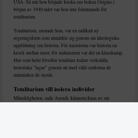
USA. Så när hon började forska om boken Origins i
början av 1940-talet var hon inte främmande för
totalitarism.
Totalitarism, menade hon, var en radikalt ny
regeringsform som utmärkte sig genom sin ideologiska
uppfattning om historia. För nazisterna var historia en
krock mellan raser; för stalinismen var det en klasskamp.
Hur som helst försökte totalitära ledare verkställa
historiska ”lagar” genom att med våld omforma de
människor de styrde.
Totalitarism vill isolera individer
Mänskligheten, sade Arendt, kännetecknas av sin
oändliga variation – ingen person kan någonsin helt
ersätta en annan. Totalitarism syftade till att förstöra
detta. Den isolerade individer, upplöste de band genom
vilka de förenar och stärker varandra, och försökte
utplåna den mänskliga personligheten.