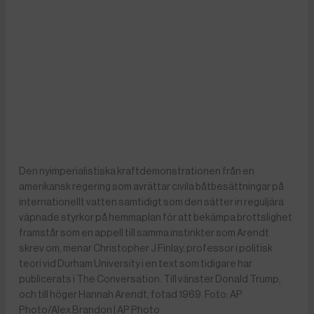
Den nyimperialistiska kraftdemonstrationen från en
amerikansk regering som avrättar civila båtbesättningar på
internationellt vatten samtidigt som den sätter in reguljära
väpnade styrkor på hemmaplan för att bekämpa brottslighet
framstår som en appell till samma instinkter som Arendt
skrev om, menar Christopher J Finlay, professor i politisk
teori vid Durham University i en text som tidigare har
publicerats i The Conversation. Till vänster Donald Trump,
och till höger Hannah Arendt, fotad 1969. Foto: AP
Photo/Alex Brandon | AP Photo