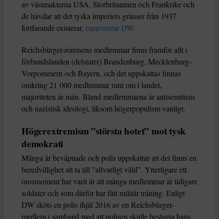
av västmakterna USA, Storbritannien och Frankrike och
de hävdar att det tyska imperiets gränser från 1937
fortfarande existerar,
rapporterar DW
.
Reichsbürger-rörelsens medlemmar finns framför allt i
förbundslanden (delstater) Brandenburg, Mecklenburg-
Vorpommern och Bayern, och det uppskattas finnas
omkring 21 000 medlemmar runt om i landet,
majoriteten är män. Bland medlemmarna är antisemitism
och nazistisk ideologi, liksom högerpopulism vanligt.
Högerextremism ”största hotet” mot tysk
demokrati
Många är beväpnade och polis uppskattar att det finns en
beredvillighet att ta till ”allvarligt våld”. Ytterligare ett
orosmoment har varit är att många medlemmar är tidigare
soldater och som därför har fått militär träning. Enligt
DW sköts en polis ihjäl 2016 av en Reichsbürger-
medlem i samband med att polisen skulle beslagta hans