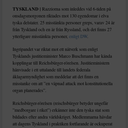
TYSKLAND |
Razziorna som inleddes vid 6-tiden på
onsdagsmorgonen riktades mot 130 egendomar i elva
tyska delstater. 25 misstänkta personer greps, varav 24 är
från Tyskland och en är från Ryssland, och det finns 27
ytterligare misstänkta personer,
enligt DW
.
Ingripandet var riktat mot ett nätverk som enligt
Tysklands justitieminister Marco Buschmann har kända
kopplingar till Reichsbürger-rörelsen. Justitieministern
hänvisade i ett uttalande till landets federala
åklagarmyndighet som meddelar att det finns en
misstanke om att ”en väpnad attack mot konstitutionella
organ planerades”.
Reichsbürger-rörelsen (reischsbürger betyder ungefär
”medborgare i riket”) erkänner inte den tyska stat som
bildades efter andra världskriget. Medlemmarna hävdar
att dagens Tyskland i praktiken fortfarande är ockuperat