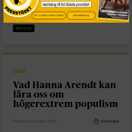
Centralasien
DET GLOBALA PRESSTÖDET
PRENUMERERA
KATEGORI
Nyheter
Essä
Vad Hanna Arendt kan
lära oss om
högerextrem populism
Publicerad 2 januari, 2026
6 min lästid