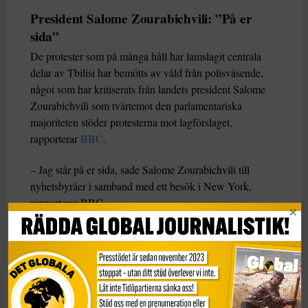
President Salome Zourabichvili: ”På er
sida”
De protester som på många håll har lamslagit centrala
delar av Tbilisi har bemötts av våld från polisväsende,
något som har kritiserats från landets president Salome
Zourabichvili som tvärtemot den parlamentariska
majoriteten stöder protesterna mot lagförslaget,
rapporterar
BBC
.
– Jag står på er sida, sade Salome Zourabichvili till
nyhetsbyråer i samband med ett besök i New York,
rapporterar BBC.
* * *
LÄS MER
Köldknäpp slår hårt mot Tadzjikistan
HRW: Allvarliga människorättsbrott i Centralasien
Turkiet och Iran utmanar Ryssland och Kina i