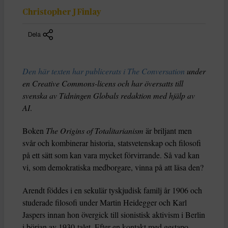
Christopher J Finlay
Dela
Den här texten har publicerats i The Conversation
under
en Creative Commons-licens och har översatts till
svenska av Tidningen Globals redaktion med hjälp av
AI
.
Boken
The Origins of Totalitarianism
är briljant men
svår och kombinerar historia, statsvetenskap och filosofi
på ett sätt som kan vara mycket förvirrande. Så vad kan
vi, som demokratiska medborgare, vinna på att läsa den?
Arendt föddes i en sekulär tyskjudisk familj år 1906 och
studerade filosofi under Martin Heidegger och Karl
Jaspers innan hon övergick till sionistisk aktivism i Berlin
i början av 1930-talet. Efter en kontakt med gestapo