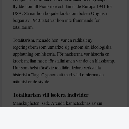
flydde hon till Frankrike och lämnade Europa 1941 för
USA. Så när hon började forska om boken Origins i
början av 1940-talet var hon inte främmande för
totalitarism.
Totalitarism, menade hon, var en radikalt ny
regeringsform som utmärkte sig genom sin ideologiska
uppfattning om historia. För nazisterna var historia en
krock mellan raser; för stalinismen var det en klasskamp.
Hur som helst försökte totalitära ledare verkställa
historiska ”lagar” genom att med våld omforma de
människor de styrde.
Totalitarism vill isolera individer
Mänskligheten, sade Arendt, kännetecknas av sin
oändliga variation – ingen person kan någonsin helt
ersätta en annan. Totalitarism syftade till att förstöra
detta. Den isolerade individer, upplöste de band genom