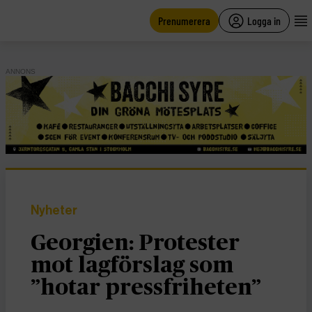
main
content
Prenumerera
Logga in
ANNONS
Nyheter
Georgien: Protester
mot lagförslag som
”hotar pressfriheten”