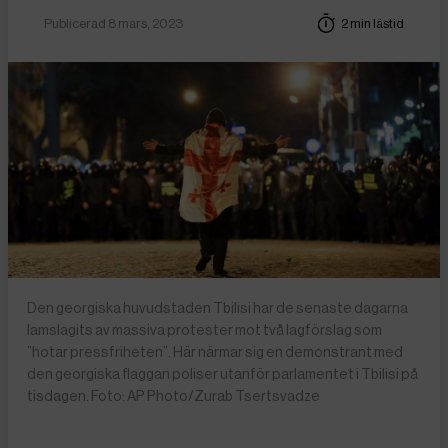
Publicerad 8 mars, 2023
2 min lästid
Den georgiska huvudstaden Tbilisi har de senaste dagarna
lamslagits av massiva protester mot två lagförslag som
”hotar pressfriheten”. Här närmar sig en demonstrant med
den georgiska flaggan poliser utanför parlamentet i Tbilisi på
tisdagen. Foto: AP Photo/Zurab Tsertsvadze