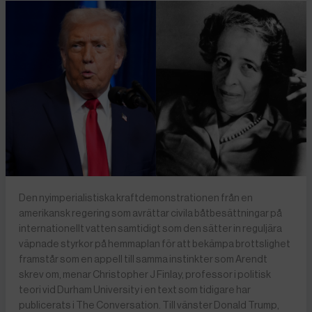
Den nyimperialistiska kraftdemonstrationen från en
amerikansk regering som avrättar civila båtbesättningar på
internationellt vatten samtidigt som den sätter in reguljära
väpnade styrkor på hemmaplan för att bekämpa brottslighet
framstår som en appell till samma instinkter som Arendt
skrev om, menar Christopher J Finlay, professor i politisk
teori vid Durham University i en text som tidigare har
publicerats i The Conversation. Till vänster Donald Trump,