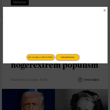
Nyheter
Essä
Vad Hanna Arendt kan
lära oss om
DET GLOBALA PRESSTÖDET
PRENUMERERA
högerextrem populism
Publicerad 2 januari, 2026
6 min lästid