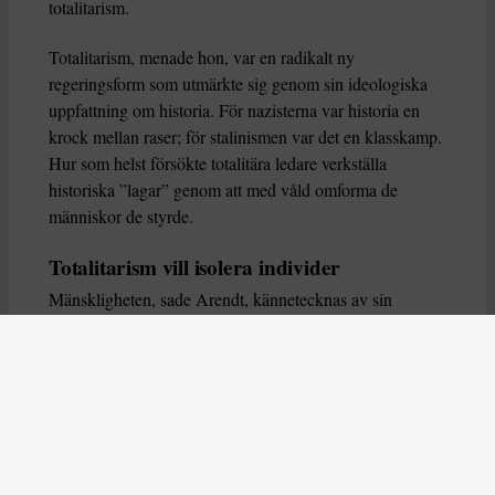
totalitarism.
Totalitarism, menade hon, var en radikalt ny
regeringsform som utmärkte sig genom sin ideologiska
uppfattning om historia. För nazisterna var historia en
krock mellan raser; för stalinismen var det en klasskamp.
Hur som helst försökte totalitära ledare verkställa
historiska ”lagar” genom att med våld omforma de
människor de styrde.
Totalitarism vill isolera individer
Mänskligheten, sade Arendt, kännetecknas av sin
oändliga variation – ingen person kan någonsin helt
ersätta en annan. Totalitarism syftade till att förstöra
detta. Den isolerade individer, upplöste de band genom
vilka de förenar och stärker varandra, och försökte
utplåna den mänskliga personligheten.
Koncentrationslägrens totala dominans gjorde det genom