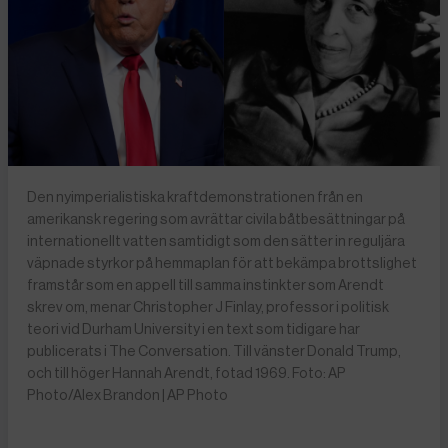
Den nyimperialistiska kraftdemonstrationen från en
amerikansk regering som avrättar civila båtbesättningar på
internationellt vatten samtidigt som den sätter in reguljära
väpnade styrkor på hemmaplan för att bekämpa brottslighet
framstår som en appell till samma instinkter som Arendt
skrev om, menar Christopher J Finlay, professor i politisk
teori vid Durham University i en text som tidigare har
publicerats i The Conversation. Till vänster Donald Trump,
och till höger Hannah Arendt, fotad 1969. Foto: AP
Photo/Alex Brandon | AP Photo