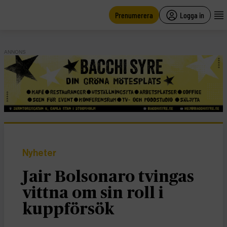
main
content
Prenumerera
Logga in
ANNONS
Nyheter
Jair Bolsonaro tvingas
vittna om sin roll i
kuppförsök