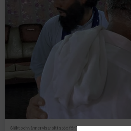
Släkt och vänner visar sitt stöd för Raja Sajid (till höger) vars s