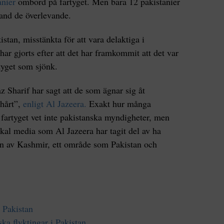
anier
ombord på fartyget. Men bara 12 pakistanier
land de överlevande.
istan, misstänkta för att vara delaktiga i
r gjorts efter att det har framkommit att det var
tyget som sjönk.
 Sharif har sagt att de som ägnar sig åt
 hårt”,
enligt Al Jazeera.
Exakt hur många
fartyget vet inte pakistanska myndigheter, men
kal media som Al Jazeera har tagit del av ha
an av Kashmir, ett område som Pakistan och
 Pakistan
ka flyktingar i Pakistan