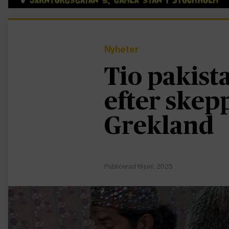
Nyheter
Tio pakist
efter skepp
Grekland
Publicerad 19 juni, 2023