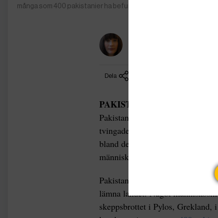
många som 400 pakistanier ha befunnit sig ombord när båten s
Hanna Strid
Reporter
Dela
PAKISTAN |
Många av de som dr
Pakistan. The Guardian har också 
tvingades ner under däck, vilket k
bland de överlevande. Nu har tio 
människosmuggling.
Pakistan genomgår en allvarlig 
lämna landet. Något människosmugg
skeppsbrottet i Pylos, Grekland, 