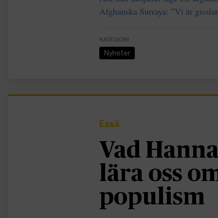
Afghanska Surraya: ”Vi är gisslan
KATEGORI
Nyheter
Essä
Vad Hanna
lära oss 
populism