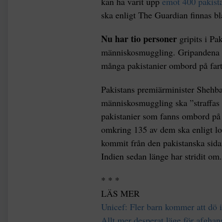
kan ha varit upp
emot 400 pakist
ska enligt The Guardian finnas b
Nu har tio personer
gripits i Pak
människosmuggling. Gripandena ha
många pakistanier ombord på far
Pakistans premiärminister Shehbaz
människosmuggling ska ”straffas
pakistanier som fanns ombord på 
omkring 135 av dem ska enligt lo
kommit från den pakistanska sid
Indien sedan länge har stridit om.
* * *
LÄS MER
Unicef: Fler barn kommer att dö i
Allt mer desperat läge för afghans