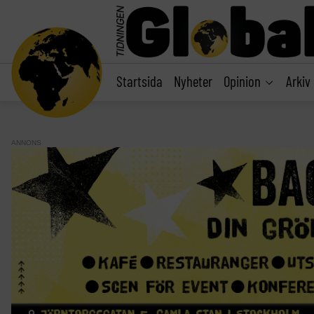
main
content
Startsida
Nyheter
Opinion
Arkiv
ANNONS