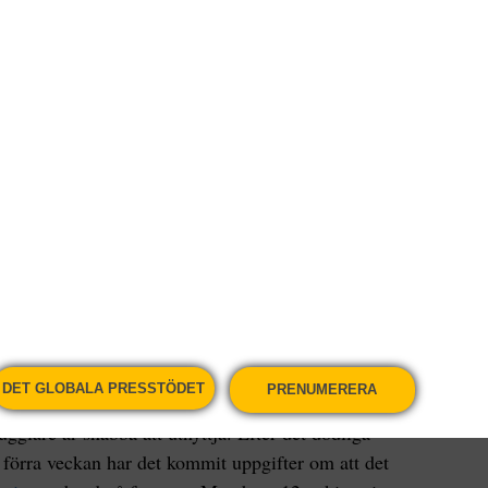
jönk. Foto: AP Photo/Nasir Mehmood
Fler artiklar av skribenten
unknade i Grekland föra veckan kom från
rapporterat att många från det sydasiatiska landet
an vara en anledning till att det var få pakistanier
pakistanska medborgare gripits misstänkta för
DET GLOBALA PRESSTÖDET
PRENUMERERA
ekonomisk kris och många människor försöker
lare är snabba att utnyttja. Efter det dödliga
i förra veckan har det kommit uppgifter om att det