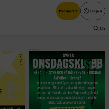
Prenumerera
Logga in
Sök
ANNONS