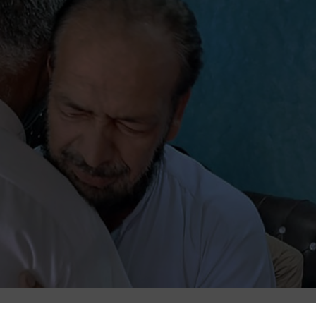
on saknas efter skeppsbrottet i Grekland i förra veckan. Enligt uppgifter