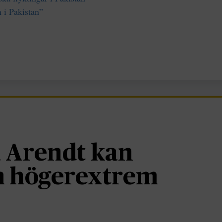
 i Pakistan”
 Arendt kan
om högerextrem