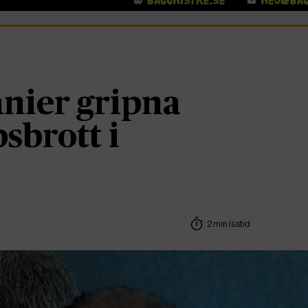
anier gripna
sbrott i
2 min lästid