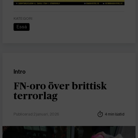
KATEGORI
Essä
Intro
FN-oro över brittisk
terrorlag
Publicerad 2 januari, 2026
4 min lästid