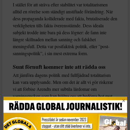
I stället för att sträva efter stabilitet var totalitarismen
alltid en rörelse som ständigt anstiftade förändring. När
dess propaganda kolliderade med fakta, brutaliserade den
verkligheten tills fakta överensstämde. Dess ideala
subjekt trodde inte bara på dess lögner: de fann inte
längre skillnaden mellan sanning och falskhet
meningsfull. Detta var postfaktisk politik, eller ”post-
sanningspolitik”, i sin mest extrema form.
Sunt förnuft kommer inte att rädda oss
Att jämföra dagens politik med fullfjädrad totalitarism
kan vara upplysande. Men om det är allt vi gör riskerar
vi att förbise Arendts mer subtila lärdomar om
varningstecken som kan hjälpa oss att bedöma hot mot
demokratin.
Det första är att politisk katastrof inte alltid kännetecknas
av stora frågor, utan uppstår när till synes triviala
händelser ibland möts. Det bästa exemplet för Arendt var