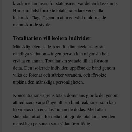
krock mellan raser; för stalinismen var det en klasskamp.
Hur som helst försökte totalitära ledare verkställa
historiska ”lagar” genom att med våld omforma de
människor de styrde.
Totalitarism vill isolera individer
Mänskligheten, sade Arendt, kännetecknas av sin
oändliga variation – ingen person kan någonsin helt
ersätta en annan. Totalitarism syftade till att förstöra
detta. Den isolerade individer, upplöste de band genom
vilka de förenar och stärker varandra, och försökte
utplåna den mänskliga personligheten.
Koncentrationslägrens totala dominans gjorde det genom
att reducera varje fånge till ”en bunt reaktioner som kan
likvideras och ersättas” innan de dödas. Med alla i
slutändan utsatta för detta hot, gjorde totalitarismen den
mänskliga personen som sådan överflödig.