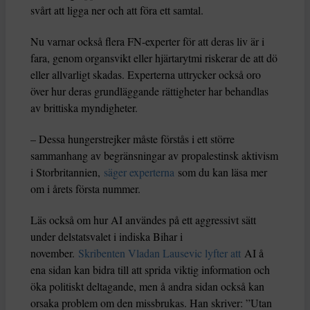
svårt att ligga ner och att föra ett samtal.
Nu varnar också flera FN-experter för att deras liv är i
fara, genom organsvikt eller hjärtarytmi riskerar de att dö
eller allvarligt skadas. Experterna uttrycker också oro
över hur deras grundläggande rättigheter har behandlas
av brittiska myndigheter.
– Dessa hungerstrejker måste förstås i ett större
sammanhang av begränsningar av propalestinsk aktivism
i Storbritannien,
säger experterna
som du kan läsa mer
om i årets första nummer.
Läs också om hur AI användes på ett aggressivt sätt
under delstatsvalet i indiska Bihar i
november.
Skribenten Vladan Lausevic lyfter att
AI å
ena sidan kan bidra till att sprida viktig information och
öka politiskt deltagande, men å andra sidan också kan
orsaka problem om den missbrukas. Han skriver: ”Utan