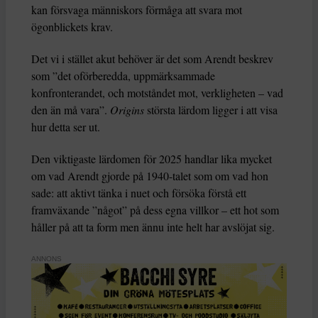
kan försvaga människors förmåga att svara mot
ögonblickets krav.
Det vi i stället akut behöver är det som Arendt beskrev
som ”det oförberedda, uppmärksammade
konfronterandet, och motståndet mot, verkligheten – vad
den än må vara”.
Origins
största lärdom ligger i att visa
hur detta ser ut.
Den viktigaste lärdomen för 2025 handlar lika mycket
om vad Arendt gjorde på 1940-talet som om vad hon
sade: att aktivt tänka i nuet och försöka förstå ett
framväxande ”något” på dess egna villkor – ett hot som
håller på att ta form men ännu inte helt har avslöjat sig.
ANNONS