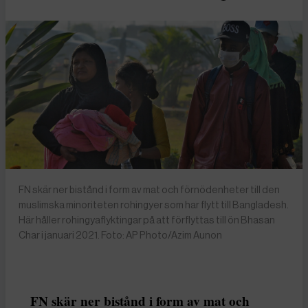
FN skär ner bistånd i form av mat och förnödenheter till den
muslimska minoriteten rohingyer som har flytt till Bangladesh.
Här håller rohingyaflyktingar på att förflyttas till ön Bhasan
Char i januari 2021. Foto: AP Photo/Azim Aunon
FN skär ner bistånd i form av mat och