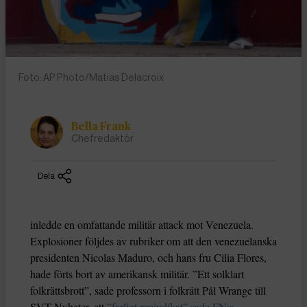
Foto: AP Photo/Matias Delacroix
Bella Frank
Chefredaktör
Dela
inledde en omfattande militär attack mot Venezuela.
Explosioner följdes av rubriker om att den venezuelanska
presidenten Nicolas Maduro, och hans fru Cilia Flores,
hade förts bort av amerikansk militär. ”Ett solklart
folkrättsbrott”, sade professorn i folkrätt Pål Wrange till
SVT Nyheter, ett
”farligt prejudikat” sade FN:s