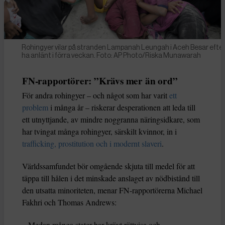
Rohingyer vilar på stranden Lampanah Leungah i Aceh Besar efter
ha anlänt i förra veckan. Foto: AP Photo/Riska Munawarah
FN-rapportörer: ”Krävs mer än ord”
För andra rohingyer – och något som har varit
ett
problem
i många år – riskerar desperationen att leda till
ett utnyttjande, av mindre noggranna näringsidkare, som
har tvingat många rohingyer, särskilt kvinnor, in i
trafficking, prostitution och i modernt slaveri
.
Världssamfundet bör omgående skjuta till medel för att
täppa till hålen i det minskade anslaget av nödbistånd till
den utsatta minoriteten, menar FN-rapportörerna Michael
Fakhri och Thomas Andrews:
– Medan många stater har krävt rättvisa och