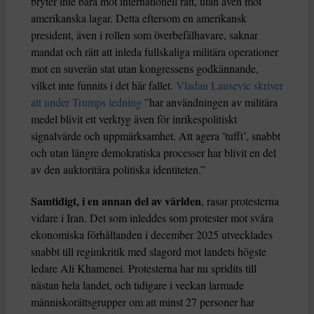
bryter inte bara mot internationell rätt, utan även mot
amerikanska lagar. Detta eftersom en amerikansk
president, även i rollen som överbefälhavare, saknar
mandat och rätt att inleda fullskaliga militära operationer
mot en suverän stat utan kongressens godkännande,
vilket inte funnits i det här fallet.
Vladan Lausevic skriver
att under Trumps ledning
”har användningen av militära
medel blivit ett verktyg även för inrikespolitiskt
signalvärde och uppmärksamhet. Att agera ’tufft’, snabbt
och utan längre demokratiska processer har blivit en del
av den auktoritära politiska identiteten.”
Samtidigt, i en annan del av världen
, rasar protesterna
vidare i Iran. Det som inleddes som protester mot svåra
ekonomiska förhållanden i december 2025 utvecklades
snabbt till regimkritik med slagord mot landets högste
ledare Ali Khamenei. Protesterna har nu spridits till
nästan hela landet, och tidigare i veckan larmade
människorättsgrupper om att minst 27 personer har