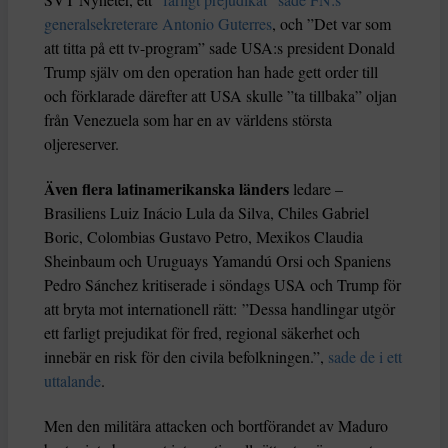
generalsekreterare Antonio Guterres
, och ”Det var som
att titta på ett tv-program” sade USA:s president Donald
Trump själv om den operation han hade gett order till
och förklarade därefter att USA skulle ”ta tillbaka” oljan
från Venezuela som har en av världens största
oljereserver.
Även flera latinamerikanska länders
ledare –
Brasiliens Luiz Inácio Lula da Silva, Chiles Gabriel
Boric, Colombias Gustavo Petro, Mexikos Claudia
Sheinbaum och Uruguays Yamandú Orsi och Spaniens
Pedro Sánchez kritiserade i söndags USA och Trump för
att bryta mot internationell rätt: ”Dessa handlingar utgör
ett farligt prejudikat för fred, regional säkerhet och
innebär en risk för den civila befolkningen.”,
sade de i ett
uttalande
.
Men den militära attacken och bortförandet av Maduro