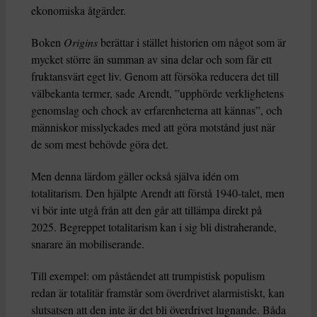
ekonomiska åtgärder.
Boken
Origins
berättar i stället historien om något som är
mycket större än summan av sina delar och som får ett
fruktansvärt eget liv. Genom att försöka reducera det till
välbekanta termer, sade Arendt, ”upphörde verklighetens
genomslag och chock av erfarenheterna att kännas”, och
människor misslyckades med att göra motstånd just när
de som mest behövde göra det.
Men denna lärdom gäller också själva idén om
totalitarism. Den hjälpte Arendt att förstå 1940-talet, men
vi bör inte utgå från att den går att tillämpa direkt på
2025. Begreppet totalitarism kan i sig bli distraherande,
snarare än mobiliserande.
Till exempel: om påståendet att trumpistisk populism
redan är totalitär framstår som överdrivet alarmistiskt, kan
slutsatsen att den inte är det bli överdrivet lugnande. Båda