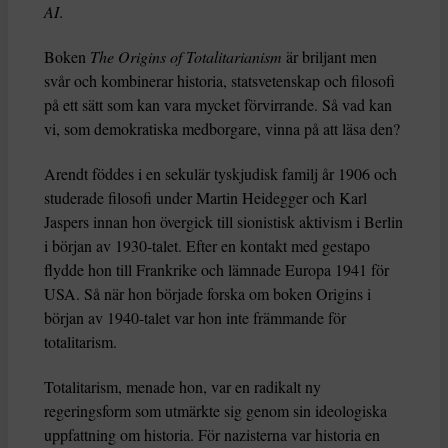
AI
.
Boken
The Origins of Totalitarianism
är briljant men
svår och kombinerar historia, statsvetenskap och filosofi
på ett sätt som kan vara mycket förvirrande. Så vad kan
vi, som demokratiska medborgare, vinna på att läsa den?
Arendt föddes i en sekulär tyskjudisk familj år 1906 och
studerade filosofi under Martin Heidegger och Karl
Jaspers innan hon övergick till sionistisk aktivism i Berlin
i början av 1930-talet. Efter en kontakt med gestapo
flydde hon till Frankrike och lämnade Europa 1941 för
USA. Så när hon började forska om boken Origins i
början av 1940-talet var hon inte främmande för
totalitarism.
Totalitarism, menade hon, var en radikalt ny
regeringsform som utmärkte sig genom sin ideologiska
uppfattning om historia. För nazisterna var historia en