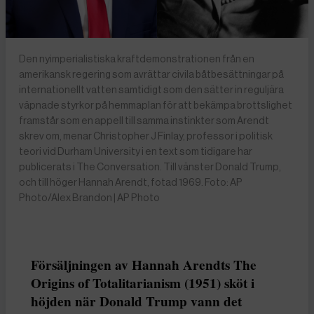
Den nyimperialistiska kraftdemonstrationen från en
amerikansk regering som avrättar civila båtbesättningar på
internationellt vatten samtidigt som den sätter in reguljära
väpnade styrkor på hemmaplan för att bekämpa brottslighet
framstår som en appell till samma instinkter som Arendt
skrev om, menar Christopher J Finlay, professor i politisk
teori vid Durham University i en text som tidigare har
publicerats i The Conversation. Till vänster Donald Trump,
och till höger Hannah Arendt, fotad 1969. Foto: AP
Photo/Alex Brandon | AP Photo
Försäljningen av Hannah Arendts The
Origins of Totalitarianism (1951) sköt i
höjden när Donald Trump vann det