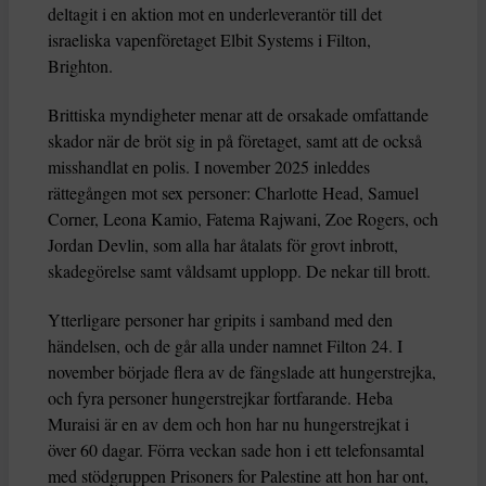
deltagit i en aktion mot en underleverantör till det
israeliska vapenföretaget Elbit Systems i Filton,
Brighton.
Brittiska myndigheter menar att de orsakade omfattande
skador när de bröt sig in på företaget, samt att de också
misshandlat en polis. I november 2025 inleddes
rättegången mot sex personer: Charlotte Head, Samuel
Corner, Leona Kamio, Fatema Rajwani, Zoe Rogers, och
Jordan Devlin, som alla har åtalats för grovt inbrott,
skadegörelse samt våldsamt upplopp. De nekar till brott.
Ytterligare personer har gripits i samband med den
händelsen, och de går alla under namnet Filton 24. I
november började flera av de fängslade att hungerstrejka,
och fyra personer hungerstrejkar fortfarande. Heba
Muraisi är en av dem och hon har nu hungerstrejkat i
över 60 dagar. Förra veckan sade hon i ett telefonsamtal
med stödgruppen Prisoners for Palestine att hon har ont,