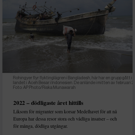
Rohingyer flyr flyktinglägren i Bangladesh, här har en grupp gått i
landet i Aceh Besar i Indonesien. De anlände i mitten av februari 2
Foto: AP Photo/Riska Munawarah
2022 – dödligaste året hittills
Liksom för migranter som korsar Medelhavet för att nå
Europa har dessa resor stora och vådliga insatser – och
för många, dödliga utgångar.