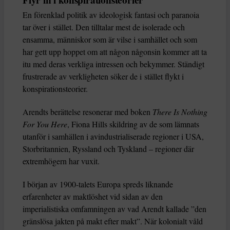
Flyr in i konspirationsteorier
En förenklad politik av ideologisk fantasi och paranoia
tar över i stället. Den tilltalar mest de isolerade och
ensamma, människor som är vilse i samhället och som
har gett upp hoppet om att någon någonsin kommer att ta
itu med deras verkliga intressen och bekymmer. Ständigt
frustrerade av verkligheten söker de i stället flykt i
konspirationsteorier.
Arendts berättelse resonerar med boken
There Is Nothing
For You Here
, Fiona Hills skildring av de som lämnats
utanför i samhällen i avindustrialiserade regioner i USA,
Storbritannien, Ryssland och Tyskland – regioner där
extremhögern har vuxit.
I början av 1900-talets Europa spreds liknande
erfarenheter av maktlöshet vid sidan av den
imperialistiska omfamningen av vad Arendt kallade ”den
gränslösa jakten på makt efter makt”. När kolonialt våld