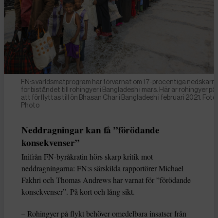
FN:s världsmatprogram har förvarnat om 17-procentiga nedskärn
för biståndet till rohingyer i Bangladesh i mars. Här är rohingyer på
att förflyttas till ön Bhasan Char i Bangladesh i februari 2021. Foto
Photo
Neddragningar kan få ”förödande
konsekvenser”
Inifrån FN-byråkratin hörs skarp kritik mot
neddragningarna: FN:s särskilda rapportörer Michael
Fakhri och Thomas Andrews har varnat för ”förödande
konsekvenser”. På kort och lång sikt.
– Rohingyer på flykt behöver omedelbara insatser från