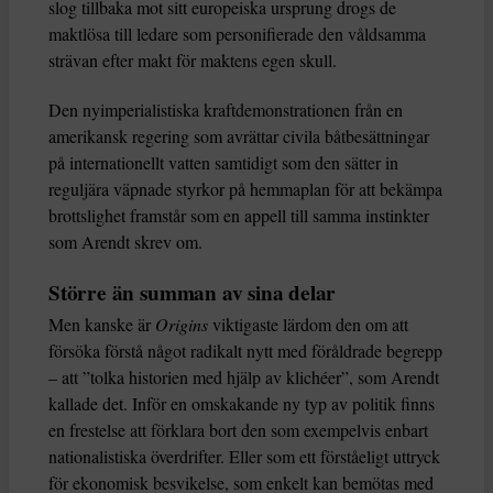
slog tillbaka mot sitt europeiska ursprung drogs de
maktlösa till ledare som personifierade den våldsamma
strävan efter makt för maktens egen skull.
Den nyimperialistiska kraftdemonstrationen från en
amerikansk regering som avrättar civila båtbesättningar
på internationellt vatten samtidigt som den sätter in
reguljära väpnade styrkor på hemmaplan för att bekämpa
brottslighet framstår som en appell till samma instinkter
som Arendt skrev om.
Större än summan av sina delar
Men kanske är
Origins
viktigaste lärdom den om att
försöka förstå något radikalt nytt med föråldrade begrepp
– att ”tolka historien med hjälp av klichéer”, som Arendt
kallade det. Inför en omskakande ny typ av politik finns
en frestelse att förklara bort den som exempelvis enbart
nationalistiska överdrifter. Eller som ett förståeligt uttryck
för ekonomisk besvikelse, som enkelt kan bemötas med