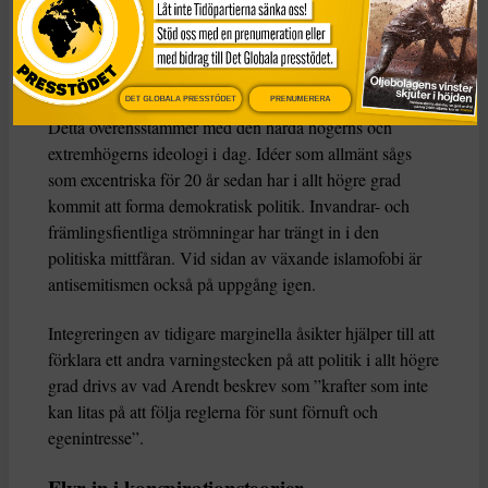
politisk antisemitism. Under 1800-talet var det bara
grupper av galenpannor i marginalen som omfamnade
den. På 1930-talet drev den världspolitiken.
DET GLOBALA PRESSTÖDET
PRENUMERERA
Detta överensstämmer med den hårda högerns och
extremhögerns ideologi i dag. Idéer som allmänt sågs
som excentriska för 20 år sedan har i allt högre grad
kommit att forma demokratisk politik. Invandrar- och
främlingsfientliga strömningar har trängt in i den
politiska mittfåran. Vid sidan av växande islamofobi är
antisemitismen också på uppgång igen.
Integreringen av tidigare marginella åsikter hjälper till att
förklara ett andra varningstecken på att politik i allt högre
grad drivs av vad Arendt beskrev som ”krafter som inte
kan litas på att följa reglerna för sunt förnuft och
egenintresse”.