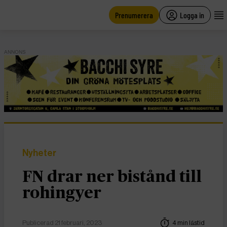
main
content
Prenumerera
Logga in
ANNONS
Nyheter
FN drar ner bistånd till
rohingyer
Publicerad 21 februari, 2023
4 min lästid