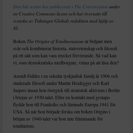
Den här texten har publicerats i The Conversation
under
en Creative Commons-licens och har översatts till
svenska av Tidningen Globals redaktion med hjälp av
AI
.
Boken
The Origins of Totalitarianism
är briljant men
svår och kombinerar historia, statsvetenskap och filosofi
på ett sätt som kan vara mycket förvirrande. Så vad kan
vi, som demokratiska medborgare, vinna på att läsa den?
Arendt föddes i en sekulär tyskjudisk familj år 1906 och
studerade filosofi under Martin Heidegger och Karl
Jaspers innan hon övergick till sionistisk aktivism i Berlin
i början av 1930-talet. Efter en kontakt med gestapo
flydde hon till Frankrike och lämnade Europa 1941 för
USA. Så när hon började forska om boken Origins i
början av 1940-talet var hon inte främmande för
totalitarism.