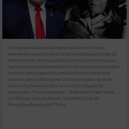
Den nyimperialistiska kraftdemonstrationen från en
amerikansk regering som avrättar civila båtbesättningar på
internationellt vatten samtidigt som den sätter in reguljära
väpnade styrkor på hemmaplan för att bekämpa brottslighet
framstår som en appell till samma instinkter som Arendt
skrev om, menar Christopher J Finlay, professor i politisk
teori vid Durham University i en text som tidigare har
publicerats i The Conversation. Till vänster Donald Trump,
och till höger Hannah Arendt, fotad 1969. Foto: AP
Photo/Alex Brandon | AP Photo