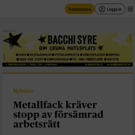
main
content
Prenumerera
Logga in
ANNONS
Nyheter
Metallfack kräver
stopp av försämrad
arbetsrätt