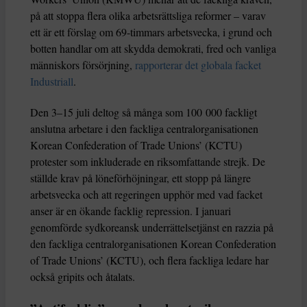
på att stoppa flera olika arbetsrättsliga reformer – varav
ett är ett förslag om 69-timmars arbetsvecka, i grund och
botten handlar om att skydda demokrati, fred och vanliga
människors försörjning,
rapporterar det globala facket
Industriall
.
Den 3–15 juli deltog så många som 100 000 fackligt
anslutna arbetare i den fackliga centralorganisationen
Korean Confederation of Trade Unions’ (KCTU)
protester som inkluderade en riksomfattande strejk. De
ställde krav på löneförhöjningar, ett stopp på längre
arbetsvecka och att regeringen upphör med vad facket
anser är en ökande facklig repression. I januari
genomförde sydkoreansk underrättelsetjänst en razzia på
den fackliga centralorganisationen Korean Confederation
of Trade Unions’ (KCTU), och flera fackliga ledare har
också gripits och åtalats.