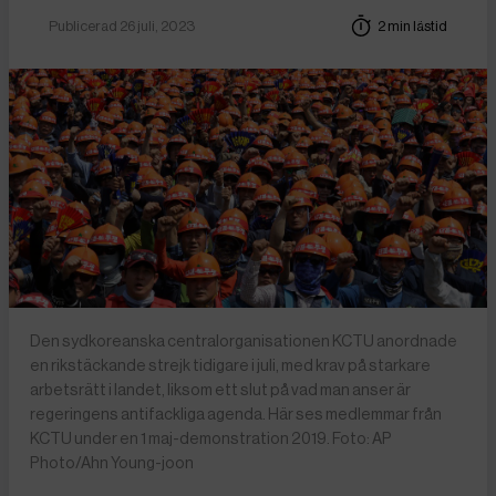
Publicerad 26 juli, 2023
2 min lästid
Den sydkoreanska centralorganisationen KCTU anordnade
en rikstäckande strejk tidigare i juli, med krav på starkare
arbetsrätt i landet, liksom ett slut på vad man anser är
regeringens antifackliga agenda. Här ses medlemmar från
KCTU under en 1 maj-demonstration 2019. Foto: AP
Photo/Ahn Young-joon