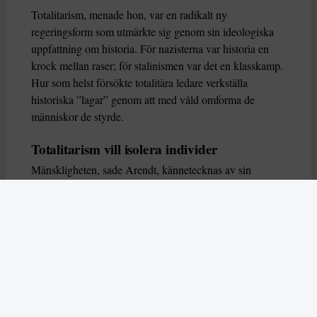
Totalitarism, menade hon, var en radikalt ny
regeringsform som utmärkte sig genom sin ideologiska
uppfattning om historia. För nazisterna var historia en
krock mellan raser; för stalinismen var det en klasskamp.
Hur som helst försökte totalitära ledare verkställa
historiska ”lagar” genom att med våld omforma de
människor de styrde.
Totalitarism vill isolera individer
Mänskligheten, sade Arendt, kännetecknas av sin
oändliga variation – ingen person kan någonsin helt
ersätta en annan. Totalitarism syftade till att förstöra
detta. Den isolerade individer, upplöste de band genom
vilka de förenar och stärker varandra, och försökte
utplåna den mänskliga personligheten.
Koncentrationslägrens totala dominans gjorde det genom
att reducera varje fånge till ”en bunt reaktioner som kan