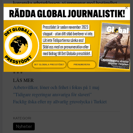
koreanska arbetarklassen, vi uppmanar med bestämdhet
den koreanska regeringen att fullständigt respektera
arbetares rättigheter. Fördömandet av repressionen mot
arbetarrörelsen av ILO:s generaldirektör, tillsammans
med de fyra klagomål som inlämnats mot regeringen vid
ILO:s kommitté för organisationsfrihet belyser hur
brådskande det är att dessa frågor adresseras, säger
Industrialls generalsekreterare Atle Høie på dess
hemsida.
DET GLOBALA PRESSTÖDET
PRENUMERERA
* * *
LÄS MER
Arbetsvillkor, löner och frihet i fokus på 1 maj
”Tidigare regeringar ansvariga för slaveri”
Facklig ilska efter ny allvarlig gruvolycka i Turkiet
KATEGORI
Nyheter