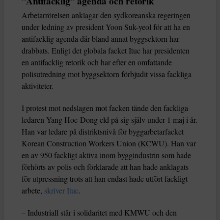
”Antifacklig” agenda och retorik
Arbetarrörelsen anklagar den sydkoreanska regeringen
under ledning av president Yoon Suk-yeol för att ha en
antifacklig agenda där bland annat byggsektorn har
drabbats. Enligt det globala facket Ituc har presidenten
en antifacklig retorik och har efter en omfattande
polisutredning mot byggsektorn förbjudit vissa fackliga
aktiviteter.
I protest mot nedslagen mot facken tände den fackliga
ledaren Yang Hoe-Dong eld på sig själv under 1 maj i år.
Han var ledare på distriktsnivå för byggarbetarfacket
Korean Construction Workers Union (KCWU). Han var
en av 950 fackligt aktiva inom byggindustrin som hade
förhörts av polis och förklarade att han hade anklagats
för utpressning trots att han endast hade utfört fackligt
arbete,
skriver Ituc
.
– Industriall står i solidaritet med KMWU och den